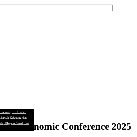
t Prabowo
LBH Peradi
 Marwah Kejagung dan
ness Economic Conference 2025
te, Oligarki Sawit, dan