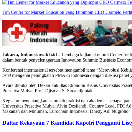
Tim Center for Market Education yang Dipimpin CEO Carmelo Ferli
Jakarta, Indonesiawatch.id
– Lembaga kajian ekonomi Center for M
dalam bentuk penyelenggaraan Innovation Summit: Business Economi
Konferensi internasional tersebut mengambil tema “Merevolusi Keb
brief
mengenai peningkatan PMA di Indonesia dengan diskusi panel y
Acara dibuka oleh Dekan Fakultas Ekonomi Bisnis Universitas Pra
Prasetiya Mulya, Prof. Djisman S. Simandjuntak.
Kegiatan mendatangkan sejumlah praktisi dan akademisi sebagai pa
Universitas Prasetiya Mulya, Alvin Desfiandi; Country Lead, FDI Ad
Makanan dan Minuman, Eurocham Indonesia, Dhedy Adi Nugroho.
Daftar Kekayaan 7 Kandidat Kapolri Pengganti List