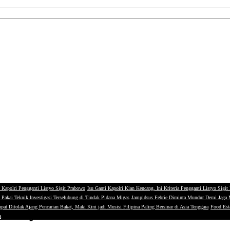
 Kapolri Pengganti Listyo Sigit Prabowo
Isu Ganti Kapolri Kian Kencang, Ini Kriteria Pengganti Listyo Sigi
g Pakai Teknik Investigasi Terselubung di Tindak Pidana Migas
Jampidsus Febrie Diminta Mundur Demi Jaga
 Mulya Berkolaborasi Gelar Busi
pat Ditolak Ajang Pencarian Bakat, Maki Kini jadi Musisi Filipina Paling Bersinar di Asia Tenggara
Food Esta
a