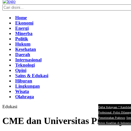
Home
Ekonomi
Energi
Minerba
Politik
Hukum
Kesehatan
Daerah
Internasional
Teknologi
Opini
Sains & Edukasi
Hiburan
Lingkungan
Wisata
Olahraga
Edukasi
Daftar Kekayaan 7 Kandidat
Profesional: Polisi Dilaran
CME dan Universitas Prasetiya
Pemerintahan Prabowo
Sem
Krisis Keadilan di Indonesi