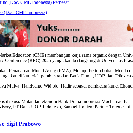
Perbesar
to (Doc. CME Indonesia)
arket Education (CME) membangun kerja sama organik dengan Universi
c Conference (BEC) 2025 yang akan berlangsung di Universitas Pras
ijakan Penanaman Modal Asing (PMA), Menuju Pertumbuhan Merata di I
ang akan diikuti oleh pembicara dari Bank Dunia, UOB dan Trilexica
setiya Mulya, Handyanto Widjojo. Hadir sebagai pembicara kunci Ek
nelis diskusi. Mulai dari ekonom Bank Dunia Indonesia Mochamad Pa
visory, PT Bank UOB Indonesia, Samuel Houten; Partner Trilexica at 
yo Sigit Prabowo