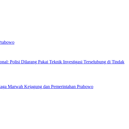
 Prabowo
nal: Polisi Dilarang Pakai Teknik Investigasi Terselubung di Tindak
Jaga Marwah Kejagung dan Pemerintahan Prabowo