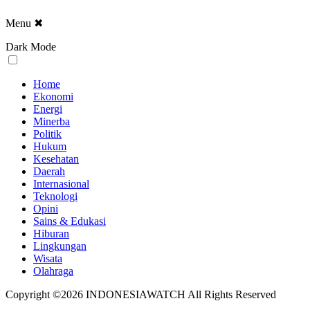
Menu
✖
Dark Mode
Home
Ekonomi
Energi
Minerba
Politik
Hukum
Kesehatan
Daerah
Internasional
Teknologi
Opini
Sains & Edukasi
Hiburan
Lingkungan
Wisata
Olahraga
Copyright ©2026 INDONESIAWATCH All Rights Reserved