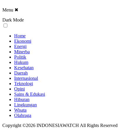
Menu
✖
Dark Mode
Home
Ekonomi
Energi
Minerba
Politik
Hukum
Kesehatan
Daerah
Internasional
Teknologi
Opini
Sains & Edukasi
Hiburan
Lingkungan
Wisata
Olahraga
Copyright ©2026 INDONESIAWATCH All Rights Reserved