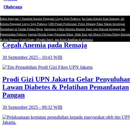
Olahraga
Daftar Kekayaan 7 Kandidat Kapolri Pengganti Listyo Sigit Prabowo
Isu Ganti Kapolri Kian Kencang, Ini
Sains & Edukasi
Kriteria Pengganti Listyo Sigit Prabowo
LBH Peradi Profesional: Polisi Dilarang Pakai Teknik Investigasi
Terselubung di Tindak Pidana Migas
Jampidsus Febrie Diminta Mundur Demi Jaga Marwah Kejagung dan
Pemerintahan Prabowo
Sempat Ditolak Ajang Pencarian Bakat, Maki Kini jadi Musisi Filipina Paling Bersina
Prodi Gizi UPN Jakarta Gelar Penyuluha
di Asia Tenggara
Food Estate, Oligarki Sawit, dan Krisis Keadilan di Indonesia
Cegah Anemia pada Remaja
30 September 2025 - 10:43 WIB
Prodi Gizi UPN Jakarta Gelar Penyuluha
Lawan Diabetes & Pelatihan Pemanfaatan
Pangan
30 September 2025 - 09:32 WIB