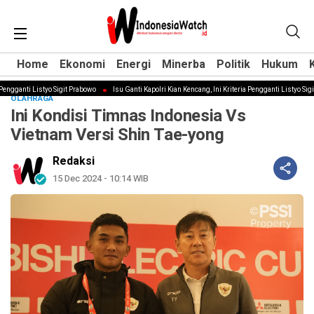
Home
Home
Ekonomi
Ekonomi
Energi
Energi
Minerba
Minerba
Politik
Politik
Hukum
Hukum
gganti Listyo Sigit Prabowo
Isu Ganti Kapolri Kian Kencang, Ini Kriteria Pengganti Listyo Sigit 
OLAHRAGA
‎Ini Kondisi Timnas Indonesia Vs
Vietnam Versi Shin Tae-yong
Redaksi
15 Dec 2024 - 10:14 WIB