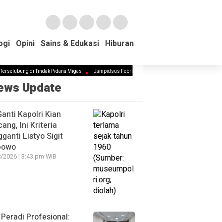
ogi
ogi
Opini
Opini
Sains & Edukasi
Sains & Edukasi
Hiburan
Hiburan
ung di Tindak Pidana Migas
Jampidsus Febrie Diminta Mundur Demi Jaga Marwah Kejagung da
ews Update
Ganti Kapolri Kian
ang, Ini Kriteria
ganti Listyo Sigit
bowo
/2026 | 3:43 pm WIB
Peradi Profesional: