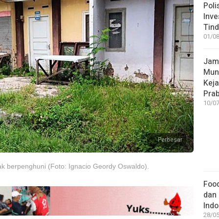
Poli
Inve
Tind
01/08
Jamp
Mun
Kej
Pra
10/07
Perbesar
ak berpenghuni (Foto: Ignacio Geordy Oswaldo).
Food
dan 
Indo
28/05