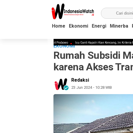
Home
Home
Ekonomi
Ekonomi
Energi
Energi
Minerba
Minerba
t Kapolri Pengganti Listyo Sigit Prabowo
Isu Ganti Kapolri Kian Kencang, Ini Kriteria Pengganti 
EKONOMI
Rumah Subsidi Ma
karena Akses Tra
Redaksi
23 Jun 2024 - 10:28 WIB