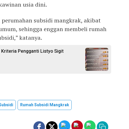
kawinan usia dini.
ah perumahan subsidi mangkrak, akibat
 umum, sehingga enggan membeli rumah
bsidi,” katanya.
 Kriteria Pengganti Listyo Sigit
Subsidi
Rumah Subsidi Mangkrak