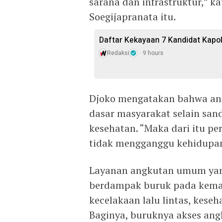
sarana dan infrastruktur,” k
Soegijapranata itu.
Daftar Kekayaan 7 Kandidat Kapol
Redaksi
9 hours
Djoko mengatakan bahwa an
dasar masyarakat selain san
kesehatan. “Maka dari itu pe
tidak mengganggu kehidupan
Layanan angkutan umum yang
berdampak buruk pada kemac
kecelakaan lalu lintas, kese
Baginya, buruknya akses a