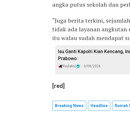
angka putus sekolah dan per
“Juga berita terkini, sejuml
tidak ada layanan angkutan
itu walau sudah mendapat su
Isu Ganti Kapolri Kian Kencang, Ini
Prabowo
Redaksi
3/08/2026
[red]
Breaking News
Headline
Rumah 