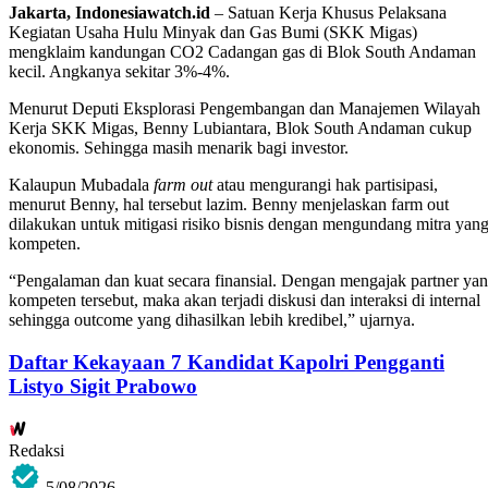
Jakarta, Indonesiawatch.id
– Satuan Kerja Khusus Pelaksana
Kegiatan Usaha Hulu Minyak dan Gas Bumi (SKK Migas)
mengklaim kandungan CO2 Cadangan gas di Blok South Andaman
kecil. Angkanya sekitar 3%-4%.
Menurut Deputi Eksplorasi Pengembangan dan Manajemen Wilayah
Kerja SKK Migas, Benny Lubiantara, Blok South Andaman cukup
ekonomis. Sehingga masih menarik bagi investor.
Kalaupun Mubadala
farm out
atau mengurangi hak partisipasi,
menurut Benny, hal tersebut lazim. Benny menjelaskan farm out
dilakukan untuk mitigasi risiko bisnis dengan mengundang mitra yan
kompeten.
“Pengalaman dan kuat secara finansial. Dengan mengajak partner ya
kompeten tersebut, maka akan terjadi diskusi dan interaksi di internal
sehingga outcome yang dihasilkan lebih kredibel,” ujarnya.
Daftar Kekayaan 7 Kandidat Kapolri Pengganti
Listyo Sigit Prabowo
Redaksi
5/08/2026