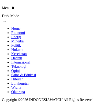
Menu
✖
Dark Mode
Home
Ekonomi
Energi
Minerba
Politik
Hukum
Kesehatan
Daerah
Internasional
Teknologi
Opini
Sains & Edukasi
Hiburan
Lingkungan
Wisata
Olahraga
Copyright ©2026 INDONESIAWATCH All Rights Reserved