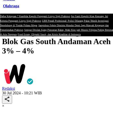
Olahraga
Daftar Kekayaan 7 Kandidat Kapolri Pengganti Listyo Sigit Prabowo
Isu Ganti Kapolri Kian Kencang, Ini
Energi
Kriteria Pengganti Listyo Sigit Prabowo
LBH Peradi Profesional: Polisi Dilarang Pakai Teknik Investigasi
Terselubung di Tindak Pidana Migas
Jampidsus Febrie Diminta Mundur Demi Jaga Marwah Kejagung dan
SKK Migas: Kandungan CO2
Pemerintahan Prabowo
Sempat Ditolak Ajang Pencarian Bakat, Maki Kini jadi Musisi Filipina Paling Bersina
di Asia Tenggara
Food Estate, Oligarki Sawit, dan Krisis Keadilan di Indonesia
Blok Gas South Andaman Aceh
3% – 4%
Redaksi
30 Jul 2024 - 10:21 WIB
×