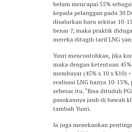
belum mencapai 55% sebaga
kepada pelanggan pada 30 D
disalurkan baru sekitar 10-15
benar ?, maka praktik didug
mereka ditagih tarif LNG yan
Yusri mencontohkan, jika k
maka dengan ketentuan 45% 
membayar (45% x 10 x $10) + (
realisasi LNG hanya 10-15%,
sebesar itu. “Bisa dituduh 
pasokannya jauh di bawah kla
tambah Yusri.
Ia juga menekankan penting