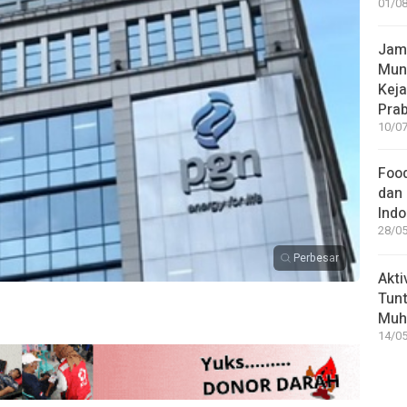
01/08
Jamp
Mun
Kej
Pra
10/07
Food
dan 
Indo
28/05
Perbesar
Akti
Tunt
Muh
14/05