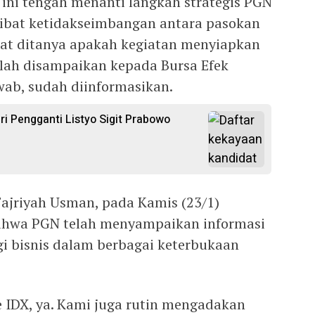
t ini tengah menanti langkah strategis PGN
kibat ketidakseimbangan antara pasokan
aat ditanya apakah kegiatan menyiapkan
lah disampaikan kepada Bursa Efek
wab, sudah diinformasikan.
ri Pengganti Listyo Sigit Prabowo
Fajriyah Usman, pada Kamis (23/1)
hwa PGN telah menyampaikan informasi
gi bisnis dalam berbagai keterbukaan
te IDX, ya. Kami juga rutin mengadakan