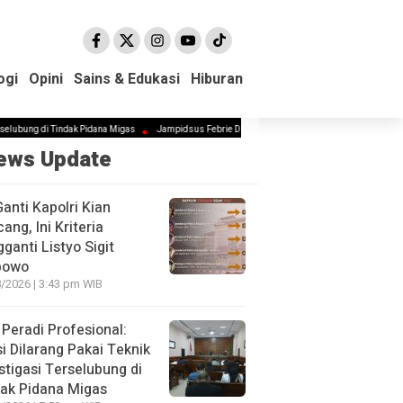
ogi
ogi
Opini
Opini
Sains & Edukasi
Sains & Edukasi
Hiburan
Hiburan
 Tindak Pidana Migas
Jampidsus Febrie Diminta Mundur Demi Jaga Marwah Kejagung dan Pem
ews Update
Ganti Kapolri Kian
ang, Ini Kriteria
ganti Listyo Sigit
bowo
/2026 | 3:43 pm WIB
Peradi Profesional:
si Dilarang Pakai Teknik
stigasi Terselubung di
ak Pidana Migas