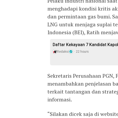
Pelaku industri nasional saa
menghadapi kondisi kritis a
dan permintaan gas bumi. S
LNG untuk menjaga suplai te
Indonesia (BEI), Ratih menja
Daftar Kekayaan 7 Kandidat Kapol
Redaksi
22 hours
Sekretaris Perusahaan PGN, 
menambahkan penjelasan ba
terkait tantangan dan strate
informasi.
“Silakan dicek saja di websi