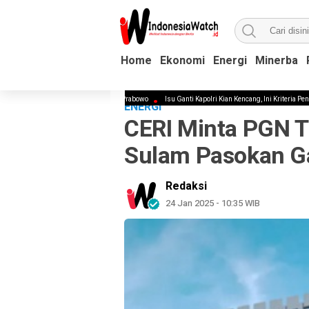
Home
Home
Ekonomi
Ekonomi
Energi
Energi
Minerba
Minerba
lri Pengganti Listyo Sigit Prabowo
Isu Ganti Kapolri Kian Kencang, Ini Kriteria Pengganti Listyo
ENERGI
CERI Minta PGN T
Sulam Pasokan Ga
Redaksi
24 Jan 2025 - 10:35 WIB