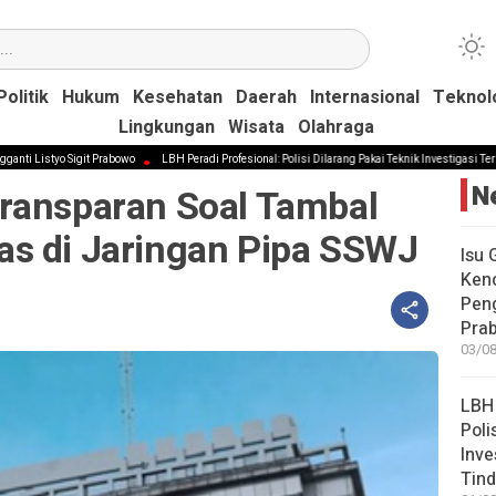
Politik
Politik
Hukum
Hukum
Kesehatan
Kesehatan
Daerah
Daerah
Internasional
Internasional
Teknol
Teknol
Lingkungan
Lingkungan
Wisata
Wisata
Olahraga
Olahraga
 Sigit Prabowo
LBH Peradi Profesional: Polisi Dilarang Pakai Teknik Investigasi Terselubung di
N
ransparan Soal Tambal
s di Jaringan Pipa SSWJ
Isu 
Kenc
Peng
Pra
03/08
LBH 
Poli
Inve
Tind