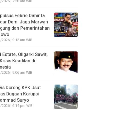
/2026 | 7:58 am WIB
idsus Febrie Diminta
dur Demi Jaga Marwah
agung dan Pemerintahan
bowo
/2026 | 9:12 am WIB
 Estate, Oligarki Sawit,
Krisis Keadilan di
nesia
/2026 | 9:06 am WIB
vis Dorong KPK Usut
as Dugaan Korupsi
ammad Suryo
/2026 | 6:14 pm WIB