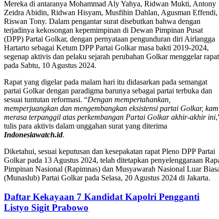
Mereka di antaranya Mohammad Aly Yahya, Ridwan Mukti, Antony
Zeidra Abidin, Ridwan Hisyam, Musfihin Dahlan, Agusman Effendi,
Riswan Tony. Dalam pengantar surat disebutkan bahwa dengan
terjadinya kekosongan kepemimpinan di Dewan Pimpinan Pusat
(DPP) Partai Golkar, dengan pernyataan pengunduran diri Airlangga
Hartarto sebagai Ketum DPP Partai Golkar masa bakti 2019-2024,
segenap aktivis dan pelaku sejarah perubahan Golkar menggelar rapat
pada Sabtu, 10 Agustus 2024.
Rapat yang digelar pada malam hari itu didasarkan pada semangat
partai Golkar dengan paradigma barunya sebagai partai terbuka dan
sesuai tuntutan reformasi. “
Dengan mempertahankan,
memperjuangkan dan mengembangkan eksistensi partai Golkar, kam
merasa terpanggil atas perkembangan Partai Golkar akhir-akhir ini
,
tulis para aktivis dalam unggahan surat yang diterima
Indonesiawatch.id
.
Diketahui, sesuai keputusan dan kesepakatan rapat Pleno DPP Partai
Golkar pada 13 Agustus 2024, telah ditetapkan penyelenggaraan Rap
Pimpinan Nasional (Rapimnas) dan Musyawarah Nasional Luar Bias
(Munaslub) Partai Golkar pada Selasa, 20 Agustus 2024 di Jakarta.
Daftar Kekayaan 7 Kandidat Kapolri Pengganti
Listyo Sigit Prabowo