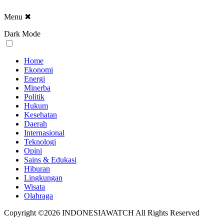
Menu
✖
Dark Mode
Home
Ekonomi
Energi
Minerba
Politik
Hukum
Kesehatan
Daerah
Internasional
Teknologi
Opini
Sains & Edukasi
Hiburan
Lingkungan
Wisata
Olahraga
Copyright ©2026 INDONESIAWATCH All Rights Reserved