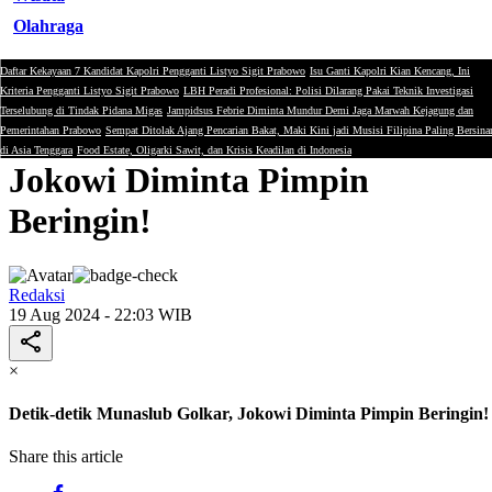
Olahraga
Daftar Kekayaan 7 Kandidat Kapolri Pengganti Listyo Sigit Prabowo
Isu Ganti Kapolri Kian Kencang, Ini
Politik
Kriteria Pengganti Listyo Sigit Prabowo
LBH Peradi Profesional: Polisi Dilarang Pakai Teknik Investigasi
Terselubung di Tindak Pidana Migas
Jampidsus Febrie Diminta Mundur Demi Jaga Marwah Kejagung dan
Detik-detik Munaslub Golkar,
Pemerintahan Prabowo
Sempat Ditolak Ajang Pencarian Bakat, Maki Kini jadi Musisi Filipina Paling Bersina
di Asia Tenggara
Food Estate, Oligarki Sawit, dan Krisis Keadilan di Indonesia
Jokowi Diminta Pimpin
Beringin!
Redaksi
19 Aug 2024 - 22:03 WIB
×
Detik-detik Munaslub Golkar, Jokowi Diminta Pimpin Beringin!
Share this article