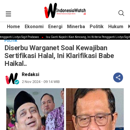
Home
Home
Ekonomi
Ekonomi
Energi
Energi
Minerba
Minerba
Politik
Politik
Hukum
Hukum
gganti Listyo Sigit Prabowo
Isu Ganti Kapolri Kian Kencang, Ini Kriteria Pengganti Listyo Sigit P
POLITIK
Diserbu Warganet Soal Kewajiban
Sertifikasi Halal, Ini Klarifikasi Babe
Haikal..
Redaksi
2 Nov 2024 - 09:14 WIB