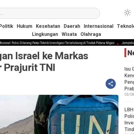
Politik
Politik
Hukum
Hukum
Kesehatan
Kesehatan
Daerah
Daerah
Internasional
Internasional
Teknol
Teknol
Lingkungan
Lingkungan
Wisata
Wisata
Olahraga
Olahraga
isi Dilarang Pakai Teknik Investigasi Terselubung di Tindak Pidana Migas
Jampidsus Febrie D
N
an Israel ke Markas
 Prajurit TNI
Isu 
Kenc
Peng
Pra
03/08
LBH 
Poli
Inve
Tind