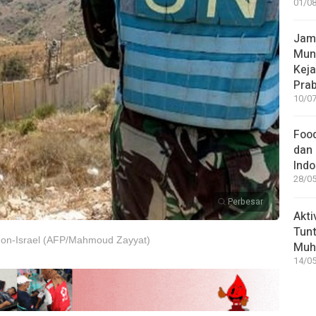
01/08
Jamp
Mun
Kej
Pra
10/07
Food
dan 
Indo
28/05
Perbesar
Akti
Tunt
non-Israel (AFP/Mahmoud Zayyat)
Muh
14/05