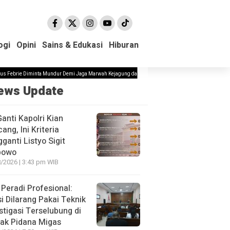
ogi
ogi
Opini
Opini
Sains & Edukasi
Sains & Edukasi
Hiburan
Hiburan
iminta Mundur Demi Jaga Marwah Kejagung dan Pemerintahan Prabowo
Sempat Ditolak Ajang P
ews Update
Ganti Kapolri Kian
ang, Ini Kriteria
ganti Listyo Sigit
bowo
/2026 | 3:43 pm WIB
Peradi Profesional:
si Dilarang Pakai Teknik
stigasi Terselubung di
ak Pidana Migas