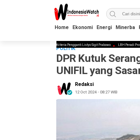
Home
Home
Ekonomi
Ekonomi
Energi
Energi
Minerba
Minerba
ti Kapolri Kian Kencang, Ini Kriteria Pengganti Listyo Sigit Prabowo
LBH Peradi Profesional: Pol
POLITIK
DPR Kutuk Serang
UNIFIL yang Sasar
Redaksi
12 Oct 2024 - 08:27 WIB