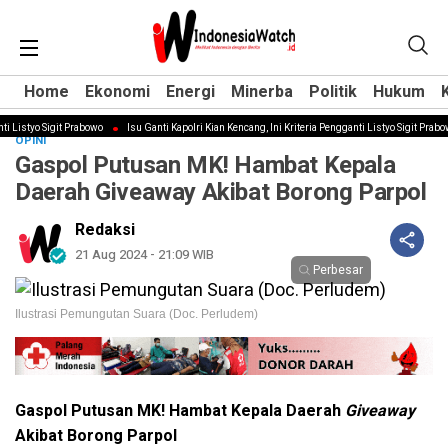
Home
Home
Ekonomi
Ekonomi
Energi
Energi
Minerba
Minerba
Politik
Politik
Hukum
Hukum
Listyo Sigit Prabowo
Isu Ganti Kapolri Kian Kencang, Ini Kriteria Pengganti Listyo Sigit Prabowo
OPINI
Gaspol Putusan MK! Hambat Kepala
Daerah Giveaway Akibat Borong Parpol
Redaksi
21 Aug 2024 - 21:09 WIB
Perbesar
Ilustrasi Pemungutan Suara (Doc. Perludem)
Gaspol Putusan MK!
Hambat
Kepala Daerah
Giveaway
Akibat Borong Parpol