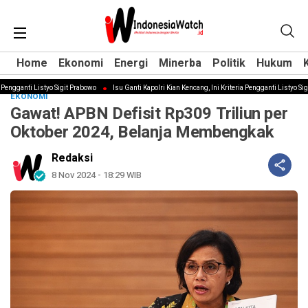
Home
Home
Ekonomi
Ekonomi
Energi
Energi
Minerba
Minerba
Politik
Politik
Hukum
Hukum
ngganti Listyo Sigit Prabowo
Isu Ganti Kapolri Kian Kencang, Ini Kriteria Pengganti Listyo Sigit
EKONOMI
Gawat! APBN Defisit Rp309 Triliun per
Oktober 2024, Belanja Membengkak
Redaksi
8 Nov 2024 - 18:29 WIB