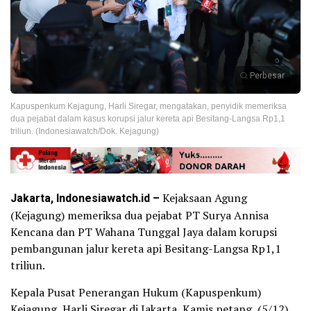
Perbesar
Kapuspenkum Kejagung, Harli Siregar, mengatakan, penyidik memeriksa
dua pejabat dalam kasus korupsi jalur kereta api Besitang-Langsa Rp1,1
triliun. (Indonesiawatch/Dok. Kejagung)
Jakarta, Indonesiawatch.id –
Kejaksaan Agung
(Kejagung) memeriksa dua pejabat PT Surya Annisa
Kencana dan PT Wahana Tunggal Jaya dalam korupsi
pembangunan jalur kereta api Besitang-Langsa Rp1,1
triliun.
Kepala Pusat Penerangan Hukum (Kapuspenkum)
Kejagung, Harli Siregar di Jakarta, ‎Kamis petang, (5/12),