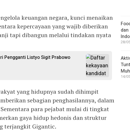
 pengelola keuangan negara, kunci menaikan
Food
mentara kepercayaan yang wajib diberikan
dan 
anji tapi dibangun melalui tindakan nyata
Indo
28/05
ri Pengganti Listyo Sigit Prabowo
Akti
Tunt
Muh
14/05
akyat yang hidupnya sudah dihimpit
memberikan sebagian penghasilannya, dalam
 Sementara para pejabat mulai di tingkat
erkan gaya hidup hedonis dan struktur
 terjangkit Gigantic.