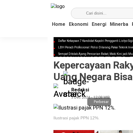
Home
Ekonomi
Energi
Minerba
Daftar Kekayaan 7 Kandidat Kapolri Pengganti Listyo Sig
OPINI
LBH Peradi Profesional: Polisi Dilarang Pakai Teknik In
Kenaikan PPN 12
Sempat Ditolak Ajang Pencarian Bakat, Maki Kini jadi Mu
Kepercayaan Raky
Uang Negara Bisa
Redaksi
3 Dec 2024 - 12:08 WIB
Perbesar
Ilustrasi pajak PPN 12%.