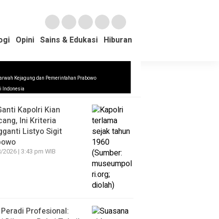
ogi
Opini
Sains & Edukasi
Hiburan
arwah Kejagung dan Pemerintahan Prabowo
ews Update
di Indonesia
Ganti Kapolri Kian
ang, Ini Kriteria
ganti Listyo Sigit
bowo
/2026 | 3:43 pm WIB
Peradi Profesional: