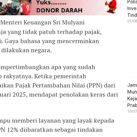
Poli
Inve
Tind
Menteri Keuangan Sri Mulyani
01/08
ja yang tidak patuh terhadap pajak,
ini. Gaya bahasa yang mencerminkan
 dilakukan negara.
empertimbangkan apa yang sudah
 rakyatnya. Ketika pemerintah
an Pajak Pertambahan Nilai (PPN) dari
Jamp
Mun
uari 2025, mendapat penolakan keras dari
Kej
Pra
10/07
mpu memberi layanan yang layak kepada
N 12% diibaratkan sebagai tindakan