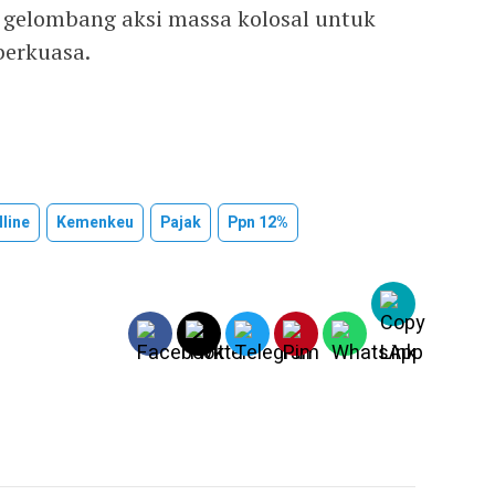
 gelombang aksi massa kolosal untuk
erkuasa.
line
Kemenkeu
Pajak
Ppn 12%