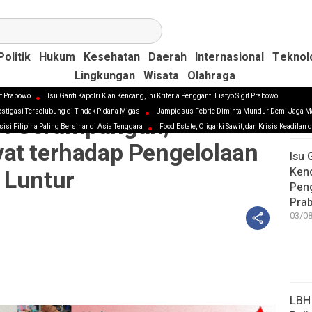
Politik
Hukum
Kesehatan
Daerah
Internasional
Teknol
Lingkungan
Wisata
Olahraga
it Prabowo
Isu Ganti Kapolri Kian Kencang, Ini Kriteria Pengganti Listyo Sigit Prabowo
vestigasi Terselubung di Tindak Pidana Migas
Jampidsus Febrie Diminta Mundur Demi Jaga M
N
% Serampangan,
sisi Filipina Paling Bersinar di Asia Tenggara
Food Estate, Oligarki Sawit, dan Krisis Keadilan 
at terhadap Pengelolaan
Isu 
 Luntur
Kenc
Peng
Pra
03/08
LBH 