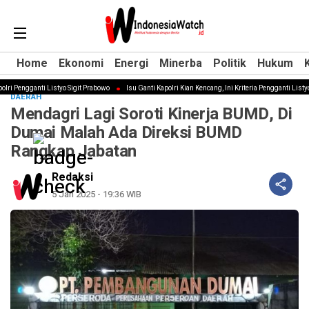
Home
Home
Ekonomi
Ekonomi
Energi
Energi
Minerba
Minerba
Politik
Politik
Hukum
Hukum
i Pengganti Listyo Sigit Prabowo
Isu Ganti Kapolri Kian Kencang, Ini Kriteria Pengganti Listyo S
DAERAH
Mendagri Lagi Soroti Kinerja BUMD, Di
Dumai Malah Ada Direksi BUMD
Rangkap Jabatan
Redaksi
5 Jan 2025 - 19:36 WIB