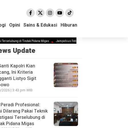
ogi
ogi
Opini
Opini
Sains & Edukasi
Sains & Edukasi
Hiburan
Hiburan
bung di Tindak Pidana Migas
Jampidsus Febrie Diminta Mundur Demi Jaga Marwah Kejagung d
ews Update
Ganti Kapolri Kian
ang, Ini Kriteria
ganti Listyo Sigit
bowo
/2026 | 3:43 pm WIB
Peradi Profesional:
si Dilarang Pakai Teknik
stigasi Terselubung di
ak Pidana Migas