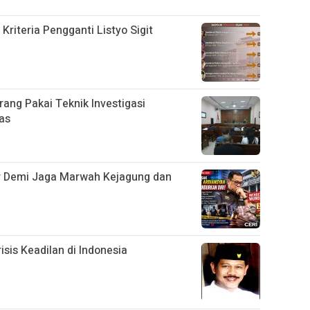
 Kriteria Pengganti Listyo Sigit
arang Pakai Teknik Investigasi
as
r Demi Jaga Marwah Kejagung dan
isis Keadilan di Indonesia