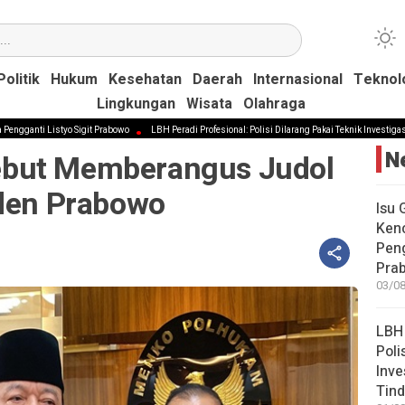
Politik
Politik
Hukum
Hukum
Kesehatan
Kesehatan
Daerah
Daerah
Internasional
Internasional
Teknol
Teknol
Lingkungan
Lingkungan
Wisata
Wisata
Olahraga
Olahraga
 Listyo Sigit Prabowo
LBH Peradi Profesional: Polisi Dilarang Pakai Teknik Investigasi Terselu
N
but Memberangus Judol
iden Prabowo
Isu 
Kenc
Peng
Pra
03/08
LBH 
Poli
Inve
Tind