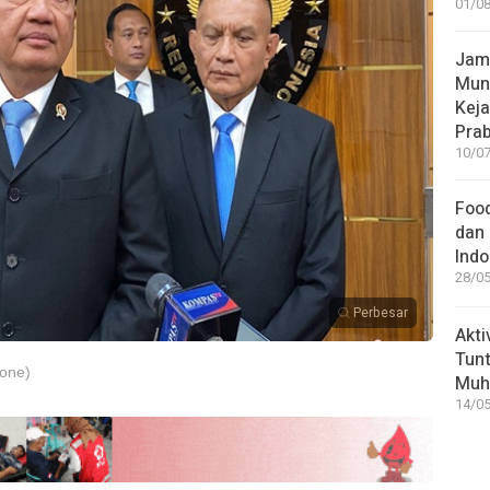
01/08
Jamp
Mun
Kej
Pra
10/07
Food
dan 
Indo
28/05
Perbesar
Akti
Tunt
one)
Muh
14/05