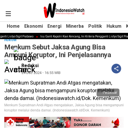
Home
Home
Ekonomi
Ekonomi
Energi
Energi
Minerba
Minerba
Politik
Politik
Hukum
Hukum
ti Listyo Sigit Prabowo
Isu Ganti Kapolri Kian Kencang, Ini Kriteria Pengganti Listyo Sigit Prab
HUKUM
Menkum Sebut Jaksa Agung Bisa
Ampuni Koruptor, Ini Penjelasannya
Redaksi
24 Dec 2024 - 16:55 WIB
Perbesar
Menkum Supratman Andi Atgas mengatakan, Jaksa Agung bisa mengampuni
koruptor melalui denda damai. (Indonesiawatch.id/Dok. Kemenkum)