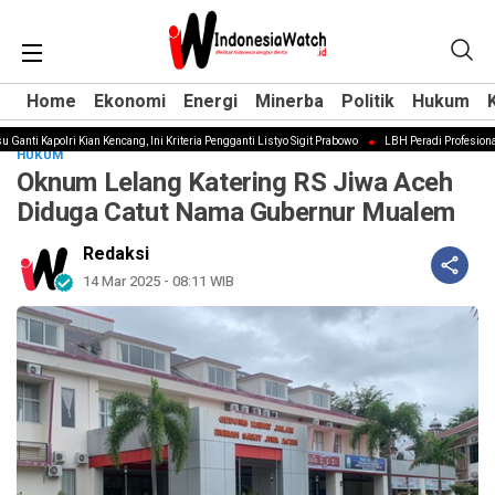
Home
Home
Ekonomi
Ekonomi
Energi
Energi
Minerba
Minerba
Politik
Politik
Hukum
Hukum
Ganti Kapolri Kian Kencang, Ini Kriteria Pengganti Listyo Sigit Prabowo
LBH Peradi Profesional: 
HUKUM
Oknum Lelang Katering RS Jiwa Aceh
Diduga Catut Nama Gubernur Mualem
Redaksi
14 Mar 2025 - 08:11 WIB