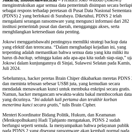
menginstruksikan agar semua data pemerintah disimpan secara berlap
sebagai respons terhadap peretasan di Pusat Data Nasional Sementara
(PDNS) 2 yang berlokasi di Surabaya. Diketahui, PDNS 2 telah
mengalami serangan ransomware yang mengunci informasi dari 282
institusi pemerintah pusat dan daerah, mengganggu akses, serta
menghilangkan ketersediaan data penting.
Jokowi menggarisbawahi pentingnya memiliki strategi backup data
yang efektif dan terencana. “Dalam menghadapi kejadian ini, yang
terpenting adalah memastikan bahwa semua data yang kita miliki itu
harus di-
backup
, sehingga kalau ada apa-apa kita sudah siap-siap,” uj
Jokowi dalam kunjungannya di Sinjai, Sulawesi Selatan pada Kamis,
Juli 2024.
Sebelumnya, hacker peretas Brain Chiper dikabarkan meretas PDNS 
dan meminta tebusan sebesar US$8 juta, yang kemudian secara
mendadak menawarkan kunci untuk membuka enkripsi secara gratis.
Namun, hacker mengancam sewaktu-waktu bakal membocorkan data
yang dicurinya. “
Ini adalah kali pertama dan terakhir korban
menerima kunci secara gratis
,” tulis Brain Cipher.
Menteri Koordinator Bidang Politik, Hukum, dan Keamanan
(Menkopolhukam) Hadi Tjahjanto mengatakan, PDNS 2 sudah
berfungsi seperti semula. Ia menyampaikan bahwa pelayanan publik
pada PDNS 2 yang diserang ransomware akan kembali normal pada