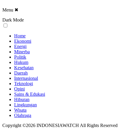
Menu
✖
Dark Mode
Home
Ekonomi
Energi
Minerba
Politik
Hukum
Kesehatan
Daerah
Internasional
Teknologi
Opini
Sains & Edukasi
Hiburan
Lingkungan
Wisata
Olahraga
Copyright ©2026 INDONESIAWATCH All Rights Reserved