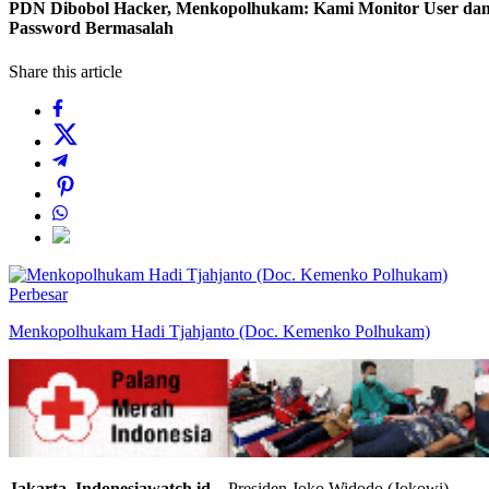
PDN Dibobol Hacker, Menkopolhukam: Kami Monitor User da
Password Bermasalah
Share this article
Perbesar
Menkopolhukam Hadi Tjahjanto (Doc. Kemenko Polhukam)
Jakarta, Indonesiawatch.id
– Presiden Joko Widodo (Jokowi)