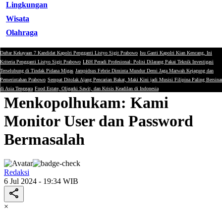
Lingkungan
Wisata
Olahraga
Daftar Kekayaan 7 Kandidat Kapolri Pengganti Listyo Sigit Prabowo
Isu Ganti Kapolri Kian Kencang, Ini
Politik
Kriteria Pengganti Listyo Sigit Prabowo
LBH Peradi Profesional: Polisi Dilarang Pakai Teknik Investigasi
Terselubung di Tindak Pidana Migas
Jampidsus Febrie Diminta Mundur Demi Jaga Marwah Kejagung dan
PDN Dibobol Hacker,
Pemerintahan Prabowo
Sempat Ditolak Ajang Pencarian Bakat, Maki Kini jadi Musisi Filipina Paling Bersina
di Asia Tenggara
Food Estate, Oligarki Sawit, dan Krisis Keadilan di Indonesia
Menkopolhukam: Kami
Monitor User dan Password
Bermasalah
Redaksi
6 Jul 2024 - 19:34 WIB
×