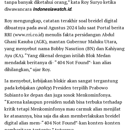
tanpa banyak diketahui orang,” kata Roy Suryo ketika
diwawancara
Indonesiawatch.id
.
Roy mengungkap, catatan terakhir soal breidel digital
dibuatnya pada awal Agustus 2024 lalu saat Portal berita
RRI (www.rri.co.id) menulis fakta persidangan Abdul
Ghani Kasuba (AGK), mantan Gubernur Maluku Utara,
yang menyebut nama Bobby Nasution (BN) dan Kahiyang
Ayu (KA). “Yang dikenal dengan istilah Blok Medan
mendadak beritanya di- “404 Not Found”- kan alias
dihilangkan,” ujar Roy.
Ia menyebut, kebijakan blokir akan sangat tergantung
pada kebijakan (
policy
) Presiden terpilih Prabowo
Subianto ke depan dan juga sosok Menkominfonya.
“Karena kalaupun presiden sudah bisa terbuka terhadap
kritik tetapi Menkominfonya mau carmuk alias menjilat
ke atasannya, bisa saja dia akan memberlakukan breidel
digital alias mem-“404 Not Found”-kan konten-konten
pemberitaan tertentu,” tuturnya.