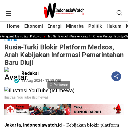
Home
Home
Ekonomi
Ekonomi
Energi
Energi
Minerba
Minerba
Politik
Politik
Hukum
Hukum
engganti Listyo Sigit Prabowo
Isu Ganti Kapolri Kian Kencang, Ini Kriteria Pengganti Listyo Sigi
POLITIK
Rusia-Turki Blokir Platform Medsos,
Arah Kebijakan Informasi Pemerintahan
Baru Diuji
Redaksi
13 Aug 2024 - 13:58 WIB
Perbesar
Ilustrasi YouTube (Istimewa)
Jakarta, Indonesiawatch.id
– Kebijakan blokir platform