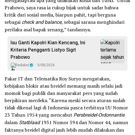
mengadaptasi apa yang dilakukan Rusia dan Turki. “Untuk
Prabowo, saya rasa ia cukup bijak untuk sadar bahwa
kritik dari sosial media, biarpun pahit, tapi berguna
sebagai
check and balance
, sebagai sarana menghindari
perilaku asal bapak senang,” tandasnya.
Isu Ganti Kapolri Kian Kencang, Ini
Kriteria Pengganti Listyo Sigit
Prabowo
Redaksi
3/08/2026
Pakar IT dan Telematika Roy Suryo mengatakan,
kebijakan blokir atau breidel memang masih selalu jadi
momok bagi publik dan masyarakat pers yang sudah
berpikiran merdeka. “Karena meski secara aturan sudah
tidak dikenal lagi di Indonesia pasca terbitnya UU Nomor
23 Tahun 1954 yang mencabut
Persbreidel-Ordonnantie
dalam
Statblaad
1931 Nomor 394 dan Nomor 44, namun
faktanya breidel digital jauh lebih mudah dilakukan dan