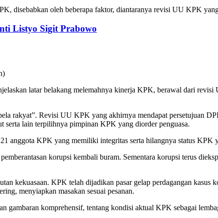
 KPK, disebabkan oleh beberapa faktor, diantaranya revisi UU KPK
nti Listyo Sigit Prabowo
elaskan latar belakang melemahnya kinerja KPK, berawal dari revis
bela rakyat”. Revisi UU KPK yang akhirnya mendapat persetujuan DPR
 serta lain terpilihnya pimpinan KPK yang diorder penguasa.
rnya 21 anggota KPK yang memiliki integritas serta hilangnya status 
emberantasan korupsi kembali buram. Sementara korupsi terus dieksplo
utan kekuasaan. KPK telah dijadikan pasar gelap perdagangan kasus ko
tering, menyiapkan masakan sesuai pesanan.
ikan gambaran komprehensif, tentang kondisi aktual KPK sebagai lemb