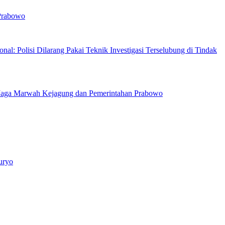
 Prabowo
nal: Polisi Dilarang Pakai Teknik Investigasi Terselubung di Tindak
Jaga Marwah Kejagung dan Pemerintahan Prabowo
uryo