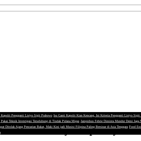
 Kapolri Pengganti Listyo Sigit Prabowo
Isu Ganti Kapolri Kian Kencang, Ini Kriteria Pengganti Listyo Sigi
g Pakai Teknik Investigasi Terselubung di Tindak Pidana Migas
Jampidsus Febrie Diminta Mundur Demi Jaga
Kerok Turunnya Kepercayaan 
pat Ditolak Ajang Pencarian Bakat, Maki Kini jadi Musisi Filipina Paling Bersinar di Asia Tenggara
Food Esta
a