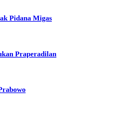
ndak Pidana Migas
ukan Praperadilan
 Prabowo