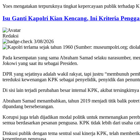
Yoes mengatakan terpuruknya tingkat kepercayaan publik terhadap
Isu Ganti Kapolri Kian Kencang, Ini Kriteria Pengga
Redaksi
3/08/2026
Pada kesempatan yang sama Abraham Samad selaku narasumber, menj
Jokowi yang saat itu sebagai Presiden.
DPR yang sejatinya adalah wakil rakyat, tapi justru “membunuh pem
tereduksi kewenangan KPK sebagai penyelidik, penyidik dan penuntut
Di sisi lain terjadi perubahan besar internal KPK, akibat tersingki
Abraham Samad menambahkan, tahun 2019 menjadi titik balik potret p
dipandang berseberangan.
Korupsi juga telah dijadikan modal politik untuk memenangkan pereb
semua berdasarkan pesanan penguasa. KPK tidak lebih dari usaha ca
Diskusi publik dengan tema sentral soal kinerja KPK, telah member
kepentingan penguasa.