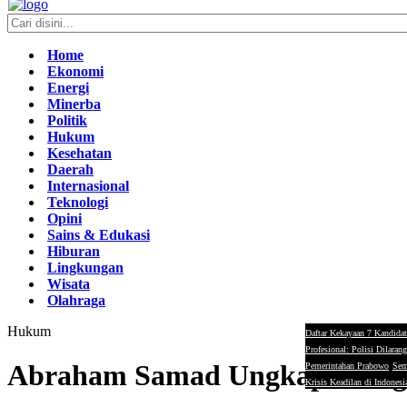
Home
Ekonomi
Energi
Minerba
Politik
Hukum
Kesehatan
Daerah
Internasional
Teknologi
Opini
Sains & Edukasi
Hiburan
Lingkungan
Wisata
Olahraga
Hukum
Daftar Kekayaan 7 Kandidat
Profesional: Polisi Dilaran
Abraham Samad Ungkap Biang 
Pemerintahan Prabowo
Sem
Krisis Keadilan di Indonesi