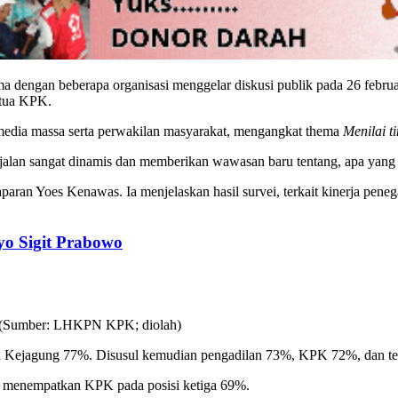
 dengan beberapa organisasi menggelar diskusi publik pada 26 februa
etua KPK.
 media massa serta perwakilan masyarakat, mengangkat thema
Menilai t
lan sangat dinamis dan memberikan wawasan baru tentang, apa yang 
aparan Yoes Kenawas. Ia menjelaskan hasil survei, terkait kinerja pe
yo Sigit Prabowo
oleh Kejagung 77%. Disusul kemudian pengadilan 73%, KPK 72%, dan te
k, menempatkan KPK pada posisi ketiga 69%.