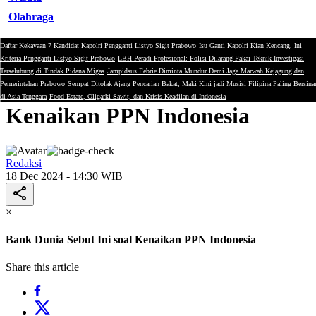
Olahraga
Daftar Kekayaan 7 Kandidat Kapolri Pengganti Listyo Sigit Prabowo
Isu Ganti Kapolri Kian Kencang, Ini
Ekonomi
Kriteria Pengganti Listyo Sigit Prabowo
LBH Peradi Profesional: Polisi Dilarang Pakai Teknik Investigasi
Terselubung di Tindak Pidana Migas
Jampidsus Febrie Diminta Mundur Demi Jaga Marwah Kejagung dan
Bank Dunia Sebut Ini soal
Pemerintahan Prabowo
Sempat Ditolak Ajang Pencarian Bakat, Maki Kini jadi Musisi Filipina Paling Bersina
di Asia Tenggara
Food Estate, Oligarki Sawit, dan Krisis Keadilan di Indonesia
Kenaikan PPN Indonesia
Redaksi
18 Dec 2024 - 14:30 WIB
×
Bank Dunia Sebut Ini soal Kenaikan PPN Indonesia
Share this article