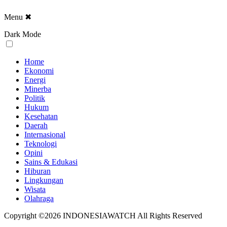
Menu
✖
Dark Mode
Home
Ekonomi
Energi
Minerba
Politik
Hukum
Kesehatan
Daerah
Internasional
Teknologi
Opini
Sains & Edukasi
Hiburan
Lingkungan
Wisata
Olahraga
Copyright ©2026 INDONESIAWATCH All Rights Reserved