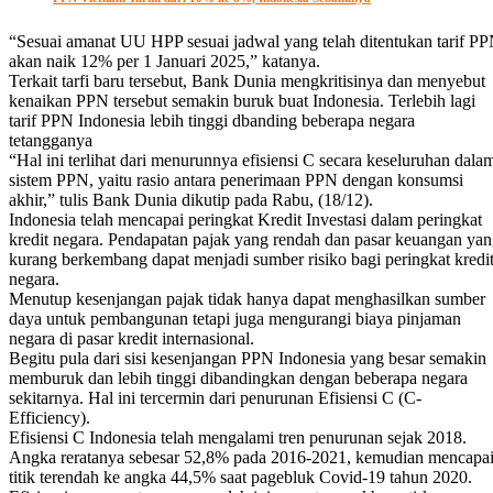
“Sesuai amanat UU HPP sesuai jadwal yang telah ditentukan tarif P
akan naik 12% per 1 Januari 2025,” katanya.
Terkait tarfi baru tersebut, Bank Dunia mengkritisinya dan menyebut
kenaikan PPN tersebut semakin buruk buat Indonesia. Terlebih lagi
tarif PPN Indonesia lebih tinggi dbanding beberapa negara
tetangganya
‎“Hal ini terlihat dari menurunnya efisiensi C secara keseluruhan dala
sistem PPN, yaitu rasio antara penerimaan PPN dengan konsumsi
akhir,” tulis Bank Dunia dikutip pada Rabu, (18/12).‎
Indonesia telah mencapai peringkat Kredit Investasi dalam peringkat
kredit negara. Pendapatan pajak yang rendah dan pasar keuangan ya
kurang berkembang dapat menjadi sumber risiko bagi peringkat kredi
negara.
Menutup kesenjangan pajak tidak hanya dapat menghasilkan sumber
daya untuk pembangunan tetapi juga mengurangi biaya pinjaman
negara di pasar kredit internasional.
Begitu pula dari sisi kesenjangan PPN Indonesia yang besar semakin
memburuk dan lebih tinggi dibandingkan dengan beberapa negara
sekitarnya. Hal ini tercermin dari penurunan Efisiensi C (C-
Efficiency).
Efisiensi C Indonesia telah mengalami tren penurunan sejak 2018.
Angka reratanya sebesar 52,8% ‎pada 2016-2021, kemudian mencapa
titik terendah ke angka 44,5% saat pagebluk Covid-19 tahun 2020.