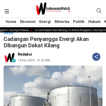
Home
Home
Ekonomi
Ekonomi
Energi
Energi
Minerba
Minerba
Politik
Politik
Hukum
Hukum
nti Listyo Sigit Prabowo
Isu Ganti Kapolri Kian Kencang, Ini Kriteria Pengganti Listyo Sigit Pra
ENERGI
Cadangan Penyangga Energi Akan
Dibangun Dekat Kilang
Redaksi
14 Dec 2024 - 21:23 WIB