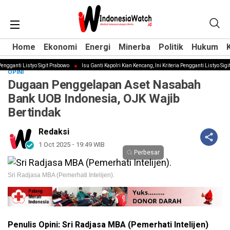
Home
Home
Ekonomi
Ekonomi
Energi
Energi
Minerba
Minerba
Politik
Politik
Hukum
Hukum
ngganti Listyo Sigit Prabowo
Isu Ganti Kapolri Kian Kencang, Ini Kriteria Pengganti Listyo Sigit 
OPINI
Dugaan Penggelapan Aset Nasabah
Bank UOB Indonesia, OJK Wajib
Bertindak
Redaksi
1 Oct 2025 - 19:49 WIB
Perbesar
Sri Radjasa MBA (Pemerhati Intelijen).
Penulis Opini: Sri Radjasa MBA (Pemerhati Intelijen)