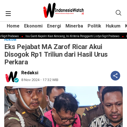
Home
Home
Ekonomi
Ekonomi
Energi
Energi
Minerba
Minerba
Politik
Politik
Hukum
Hukum
igit Prabowo
Isu Ganti Kapolri Kian Kencang, Ini Kriteria Pengganti Listyo Sigit Prabowo
LBH 
HUKUM
Eks Pejabat MA Zarof Ricar Akui
Disogok Rp1 Triliun dari Hasil Urus
Perkara
Redaksi
8 Nov 2024 - 17:32 WIB