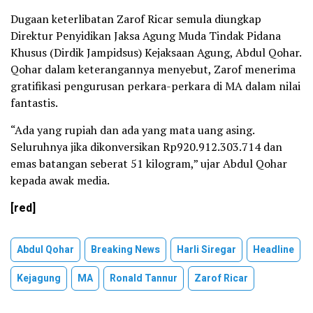
Dugaan keterlibatan Zarof Ricar semula diungkap
Direktur Penyidikan Jaksa Agung Muda Tindak Pidana
Khusus (Dirdik Jampidsus) Kejaksaan Agung, Abdul Qohar.
Qohar dalam keterangannya menyebut, Zarof menerima
gratifikasi pengurusan perkara-perkara di MA dalam nilai
fantastis.
“Ada yang rupiah dan ada yang mata uang asing.
Seluruhnya jika dikonversikan Rp920.912.303.714 dan
emas batangan seberat 51 kilogram,” ujar Abdul Qohar
kepada awak media.
[red]
Abdul Qohar
Breaking News
Harli Siregar
Headline
Kejagung
MA
Ronald Tannur
Zarof Ricar