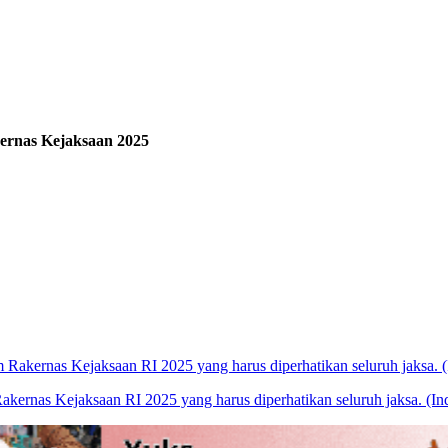
ernas Kejaksaan 2025
ernas Kejaksaan RI 2025 yang harus diperhatikan seluruh jaksa. (I