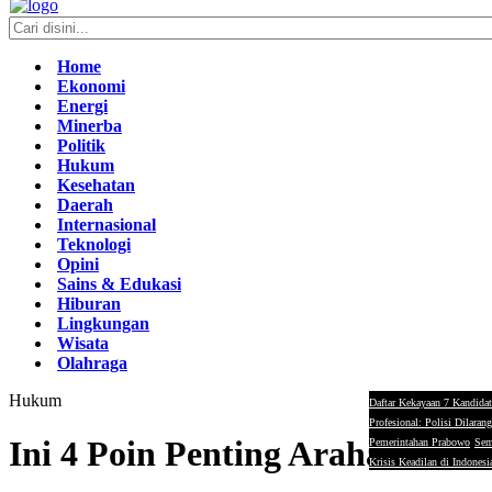
Home
Ekonomi
Energi
Minerba
Politik
Hukum
Kesehatan
Daerah
Internasional
Teknologi
Opini
Sains & Edukasi
Hiburan
Lingkungan
Wisata
Olahraga
Hukum
Daftar Kekayaan 7 Kandidat
Profesional: Polisi Dilaran
Ini 4 Poin Penting Arahan Jak
Pemerintahan Prabowo
Sem
Krisis Keadilan di Indonesi