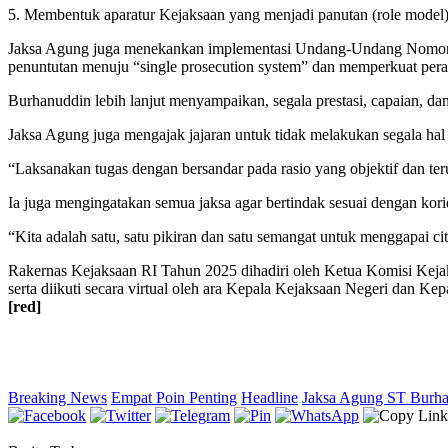
5. ‎Membentuk aparatur Kejaksaan yang menjadi panutan (role model)
Jaksa Agung juga menekankan implementasi Undang-Undang Nomor 5
penuntutan menuju “single prosecution system” dan memperkuat pera
Burhanuddin lebih lanjut menyampaikan, ‎segala prestasi, capaian, da
Jaksa Agung juga mengajak jajaran untuk tidak melakukan segala hal 
“Laksanakan tugas dengan bersandar pada rasio yang objektif dan ter
Ia juga mengingatakan semua jaksa agar bertindak sesuai dengan ko
“Kita adalah satu, satu pikiran dan satu semangat untuk menggapai ci
Rakernas Kejaksaan RI Tahun 2025 dihadiri oleh Ketua Komisi Kejak
serta diikuti secara virtual oleh ara Kepala Kejaksaan Negeri dan K
[red]
Breaking News
Empat Poin Penting
Headline
Jaksa Agung ST Burh