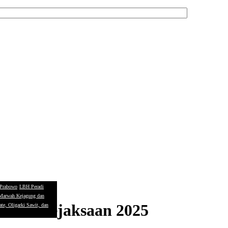
t Prabowo
LBH Peradi
 Marwah Kejagung dan
ernas Kejaksaan 2025
te, Oligarki Sawit, dan