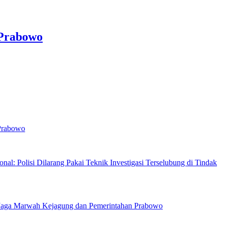
 Prabowo
 Prabowo
nal: Polisi Dilarang Pakai Teknik Investigasi Terselubung di Tindak
Jaga Marwah Kejagung dan Pemerintahan Prabowo