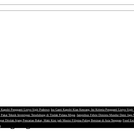
 Kapolri Pengganti Listyo Sigit Prabowo
Isu Ganti Kapolri Kian Kencang, Ini Kriteria Pengganti Listyo Sigi
g Pakai Teknik Investigasi Terselubung di Tindak Pidana Migas
Jampidsus Febrie Diminta Mundur Demi Jaga
sa Agung ST Burhanuddin di Rek
pat Ditolak Ajang Pencarian Bakat, Maki Kini jadi Musisi Filipina Paling Bersinar di Asia Tenggara
Food Esta
a