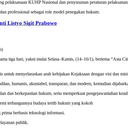
gsong pelaksanaan KUHP Nasional dan penyusunan peraturan pelaksan
 dan professional sebagai role model penegakan hukum.
nti Listyo Sigit Prabowo
a tiga hari, yakni mulai Selasa‎–‎‎Kamis, (14–‎16/1), bertema “Asta C
s untuk menyelaraskan arah kebijakan Kejaksaan dengan visi dan misi 
lan, humanis, akuntabel, transparan, dan modern, kemudian dijabarka
an dan berkepastian hukum, serta memperkuat pengejawantahan keadila
demi terbangunnya budaya tertib hukum yang kokoh
prima berbasis teknologi informasi.
layanan publik.