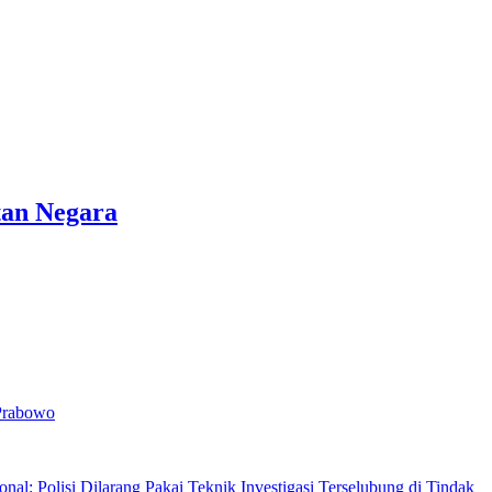
tan Negara
 Prabowo
nal: Polisi Dilarang Pakai Teknik Investigasi Terselubung di Tindak