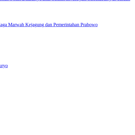
Jaga Marwah Kejagung dan Pemerintahan Prabowo
uryo