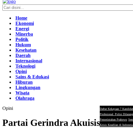
Home
Ekonomi
Energi
Minerba
Politik
Hukum
Kesehatan
Daerah
Internasional
Teknologi
Opini
Sains & Edukasi
Hiburan
Lingkungan
Wisata
Olahraga
Opini
Daftar Kekayaan 7 Kandidat
Profesional: Polisi Dilaran
Partai Gerindra Akuisisi Perta
Pemerintahan Prabowo
Sem
Krisis Keadilan di Indonesi