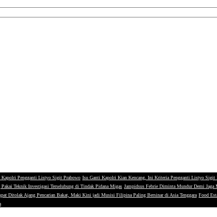
 Kapolri Pengganti Listyo Sigit Prabowo
Isu Ganti Kapolri Kian Kencang, Ini Kriteria Pengganti Listyo Sigi
g Pakai Teknik Investigasi Terselubung di Tindak Pidana Migas
Jampidsus Febrie Diminta Mundur Demi Jaga
mina?
pat Ditolak Ajang Pencarian Bakat, Maki Kini jadi Musisi Filipina Paling Bersinar di Asia Tenggara
Food Esta
a