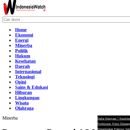
Home
Ekonomi
Energi
Minerba
Politik
Hukum
Kesehatan
Daerah
Internasional
Teknologi
Opini
Sains & Edukasi
Hiburan
Lingkungan
Wisata
Olahraga
Minerba
Daftar Kekayaan 7 Kandidat
Profesional: Polisi Dilaran
Pemerintahan Prabowo
Sem