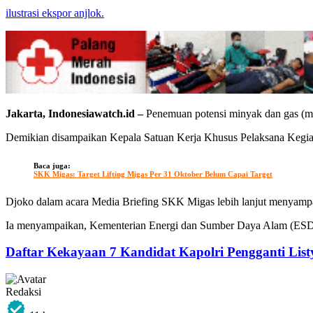
ilustrasi ekspor anjlok.
Jakarta, Indonesiawatch.id –
‎Penemuan potensi minyak dan gas (mi
Demikian ‎disampaikan Kepala Satuan Kerja Khusus Pelaksana Kegi
Baca juga:
SKK Migas: Target Lifting Migas Per 31 Oktober Belum Capai Target
Djoko dalam acara Media Briefing SKK Migas‎ lebih lanjut menyampa
‎Ia menyampaikan, Kementerian Energi dan Sumber Daya Alam (ESDM) 
Daftar Kekayaan 7 Kandidat Kapolri Pengganti List
Redaksi