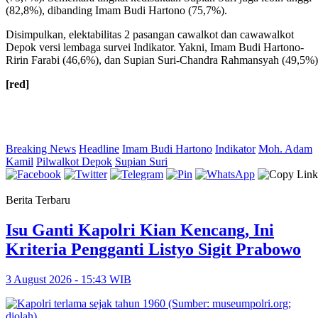
(82,8%), dibanding Imam Budi Hartono (75,7%).
Disimpulkan, elektabilitas 2 pasangan cawalkot dan cawawalkot
Depok versi lembaga survei Indikator. Yakni, Imam Budi Hartono-
Ririn Farabi (46,6%), dan Supian Suri-Chandra Rahmansyah (49,5%)
[red]
Breaking News
Headline
Imam Budi Hartono
Indikator
Moh. Adam
Kamil
Pilwalkot Depok
Supian Suri
Berita Terbaru
Isu Ganti Kapolri Kian Kencang, Ini
Kriteria Pengganti Listyo Sigit Prabowo
3 August 2026 - 15:43 WIB