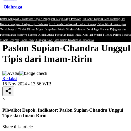
Olahraga
Daftar Kekayaan 7 Kandidat Kapolri Pengganti Listyo Sigit Prabowo
Isu Ganti Kapolri Kian Kencang, Ini
Politik
Kriteria Pengganti Listyo Sigit Prabowo
LBH Peradi Profesional: Polisi Dilarang Pakai Teknik Investigasi
Terselubung di Tindak Pidana Migas
Jampidsus Febrie Diminta Mundur Demi Jaga Marwah Kejagung dan
Pilwalkot Depok, Indikator:
Pemerintahan Prabowo
Sempat Ditolak Ajang Pencarian Bakat, Maki Kini jadi Musisi Filipina Paling Bersina
di Asia Tenggara
Food Estate, Oligarki Sawit, dan Krisis Keadilan di Indonesia
Paslon Supian-Chandra Unggul
Tipis dari Imam-Ririn
Redaksi
15 Nov 2024 - 13:56 WIB
×
Pilwalkot Depok, Indikator: Paslon Supian-Chandra Unggul
Tipis dari Imam-Ririn
Share this article