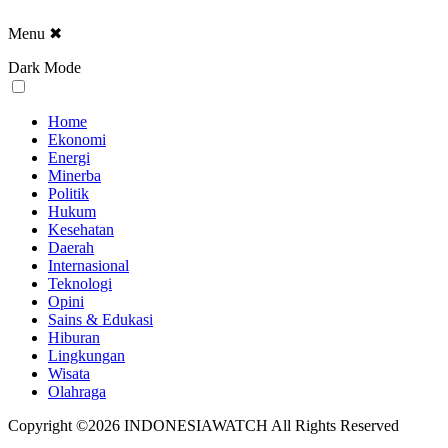
Menu
✖
Dark Mode
Home
Ekonomi
Energi
Minerba
Politik
Hukum
Kesehatan
Daerah
Internasional
Teknologi
Opini
Sains & Edukasi
Hiburan
Lingkungan
Wisata
Olahraga
Copyright ©2026 INDONESIAWATCH All Rights Reserved