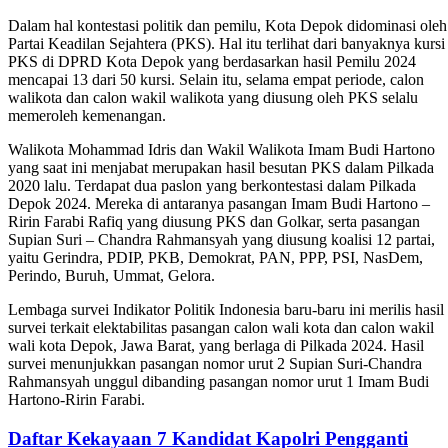
Dalam hal kontestasi politik dan pemilu, Kota Depok didominasi oleh
Partai Keadilan Sejahtera (PKS). Hal itu terlihat dari banyaknya kursi
PKS di DPRD Kota Depok yang berdasarkan hasil Pemilu 2024
mencapai 13 dari 50 kursi. Selain itu, selama empat periode, calon
walikota dan calon wakil walikota yang diusung oleh PKS selalu
memeroleh kemenangan.
Walikota Mohammad Idris dan Wakil Walikota Imam Budi Hartono
yang saat ini menjabat merupakan hasil besutan PKS dalam Pilkada
2020 lalu. Terdapat dua paslon yang berkontestasi dalam Pilkada
Depok 2024. Mereka di antaranya pasangan Imam Budi Hartono –
Ririn Farabi Rafiq yang diusung PKS dan Golkar, serta pasangan
Supian Suri – Chandra Rahmansyah yang diusung koalisi 12 partai,
yaitu Gerindra, PDIP, PKB, Demokrat, PAN, PPP, PSI, NasDem,
Perindo, Buruh, Ummat, Gelora.
Lembaga survei Indikator Politik Indonesia baru-baru ini merilis hasil
survei terkait elektabilitas pasangan calon wali kota dan calon wakil
wali kota Depok, Jawa Barat, yang berlaga di Pilkada 2024. Hasil
survei menunjukkan pasangan nomor urut 2 Supian Suri-Chandra
Rahmansyah unggul dibanding pasangan nomor urut 1 Imam Budi
Hartono-Ririn Farabi.
Daftar Kekayaan 7 Kandidat Kapolri Pengganti