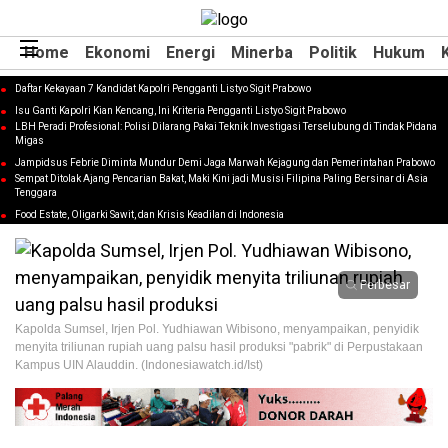
Home
Ekonomi
Energi
Minerba
Politik
Hukum
Daftar Kekayaan 7 Kandidat Kapolri Pengganti Listyo Sigit Prabowo
HUKUM
Isu Ganti Kapolri Kian Kencang, Ini Kriteria Pengganti Listyo Sigit Prabowo
Polres Gowa Sita Triliunan Uang Palsu
LBH Peradi Profesional: Polisi Dilarang Pakai Teknik Investigasi Terselubung di Tindak Pidana
Migas
“Pabrik” Kampus UIN Alauddin
Jampidsus Febrie Diminta Mundur Demi Jaga Marwah Kejagung dan Pemerintahan Prabowo
Sempat Ditolak Ajang Pencarian Bakat, Maki Kini jadi Musisi Filipina Paling Bersinar di Asia
Redaksi
Tenggara
20 Dec 2024 - 08:24 WIB
Food Estate, Oligarki Sawit, dan Krisis Keadilan di Indonesia
Perbesar
Kapolda Sumsel, Irjen Pol. Yudhiawan Wibisono, menyampaikan, penyidik
menyita triliunan rupiah uang palsu hasil produksi "pabrik" di Perpustakaan
Kampus UIN Alauddin. (Indonesiawatch.id/Ist)