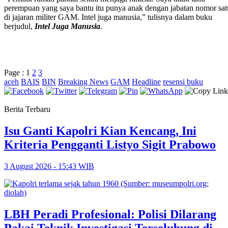
perempuan yang saya bantu itu punya anak dengan jabatan nomor sat
di jajaran militer GAM. Intel juga manusia,” tulisnya dalam buku
berjudul,
Intel Juga Manusia
.
Page :
1
2
3
aceh
BAIS
BIN
Breaking News
GAM
Headline
resensi buku
Berita Terbaru
Isu Ganti Kapolri Kian Kencang, Ini
Kriteria Pengganti Listyo Sigit Prabowo
3 August 2026 - 15:43 WIB
LBH Peradi Profesional: Polisi Dilarang