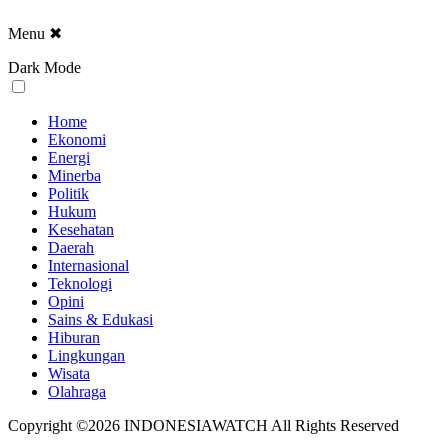
Menu
✖
Dark Mode
Home
Ekonomi
Energi
Minerba
Politik
Hukum
Kesehatan
Daerah
Internasional
Teknologi
Opini
Sains & Edukasi
Hiburan
Lingkungan
Wisata
Olahraga
Copyright ©2026 INDONESIAWATCH All Rights Reserved