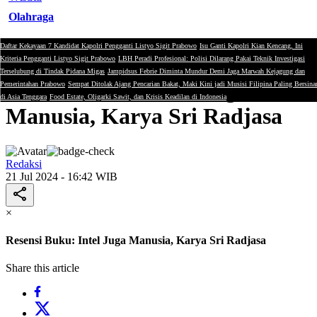
Olahraga
Daftar Kekayaan 7 Kandidat Kapolri Pengganti Listyo Sigit Prabowo
Isu Ganti Kapolri Kian Kencang, Ini
Politik
Kriteria Pengganti Listyo Sigit Prabowo
LBH Peradi Profesional: Polisi Dilarang Pakai Teknik Investigasi
Terselubung di Tindak Pidana Migas
Jampidsus Febrie Diminta Mundur Demi Jaga Marwah Kejagung dan
Resensi Buku: Intel Juga
Pemerintahan Prabowo
Sempat Ditolak Ajang Pencarian Bakat, Maki Kini jadi Musisi Filipina Paling Bersina
di Asia Tenggara
Food Estate, Oligarki Sawit, dan Krisis Keadilan di Indonesia
Manusia, Karya Sri Radjasa
Redaksi
21 Jul 2024 - 16:42 WIB
×
Resensi Buku: Intel Juga Manusia, Karya Sri Radjasa
Share this article