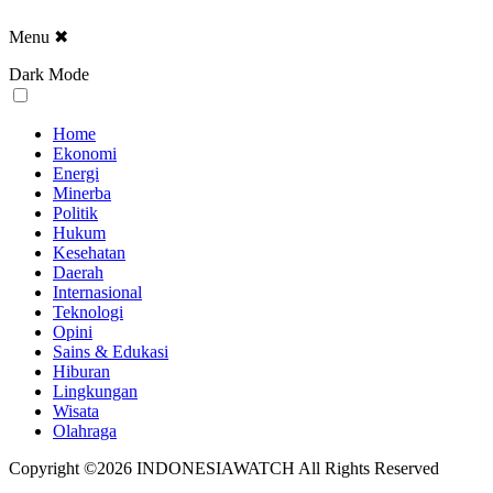
Menu
✖
Dark Mode
Home
Ekonomi
Energi
Minerba
Politik
Hukum
Kesehatan
Daerah
Internasional
Teknologi
Opini
Sains & Edukasi
Hiburan
Lingkungan
Wisata
Olahraga
Copyright ©2026 INDONESIAWATCH All Rights Reserved