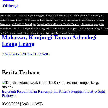
Olahraga
Daftar Kekayaan 7 Kandidat Kapolri Pengganti Listyo Sigit Prabowo
Isu Ganti Kapolri Kian Kencang, Ini
Ramdhan Pomanto
Kriteria Pengganti Listyo Sigit Prabowo
LBH Peradi Profesional: Polisi Dilarang Pakai Teknik Investigasi
Terselubung di Tindak Pidana Migas
Jampidsus Febrie Diminta Mundur Demi Jaga Marwah Kejagung dan
Pemerintahan Prabowo
Sempat Ditolak Ajang Pencarian Bakat, Maki Kini jadi Musisi Filipina Paling Bersina
Dubes Penny Williams Bertandang ke
di Asia Tenggara
Food Estate, Oligarki Sawit, dan Krisis Keadilan di Indonesia
Makassar, Kunjungi Taman Arkeologi
Leang Leang
7 September 2024 - 11:33 WIB
Berita Terbaru
Isu Ganti Kapolri Kian Kencang, Ini Kriteria Pengganti Listyo Sigit
Prabowo
03/08/2026 | 3:43 pm WIB