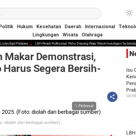
Politik
Politik
Hukum
Hukum
Kesehatan
Kesehatan
Daerah
Daerah
Internasional
Internasional
Teknol
Teknol
Lingkungan
Lingkungan
Wisata
Wisata
Olahraga
Olahraga
 Prabowo
LBH Peradi Profesional: Polisi Dilarang Pakai Teknik Investigasi Terselubung di Tinda
N
 Makar Demonstrasi,
 Harus Segera Bersih-
Isu 
Kenc
Peng
Pra
03/08
Perbesar
o: diolah dari berbagai sumber)
LBH 