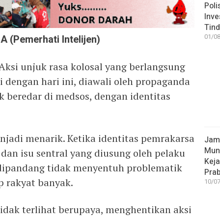
Poli
Inve
Tind
A (Pemerhati Intelijen)
01/08
 Aksi unjuk rasa kolosal yang berlangsung
 dengan hari ini, diawali oleh propaganda
k beredar di medsos, dengan identitas
enjadi menarik. Ketika identitas pemrakarsa
Jamp
Mun
dan isu sentral yang diusung oleh pelaku
Kej
 dipandang tidak menyentuh problematik
Pra
p rakyat banyak.
10/07
idak terlihat berupaya, menghentikan aksi