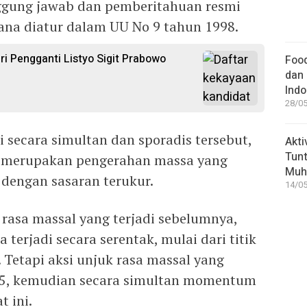
ggung jawab dan pemberitahuan resmi
ana diatur dalam UU No 9 tahun 1998.
ri Pengganti Listyo Sigit Prabowo
Food
dan 
Indo
28/05
i secara simultan dan sporadis tersebut,
Akti
Tunt
a, merupakan pengerahan massa yang
Muh
 dengan sasaran terukur.
14/05
k rasa massal yang terjadi sebelumnya,
erjadi secara serentak, mulai dari titik
 Tetapi aksi unjuk rasa massal yang
25, kemudian secara simultan momentum
t ini.