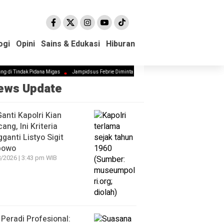
ogi
ogi
Opini
Opini
Sains & Edukasi
Sains & Edukasi
Hiburan
Hiburan
k Pidana Migas
Jampidsus Febrie Diminta Mundur Demi Jaga Marwah Kejagung dan Pemerint
ews Update
Ganti Kapolri Kian
ang, Ini Kriteria
ganti Listyo Sigit
bowo
/2026 | 3:43 pm WIB
Peradi Profesional: