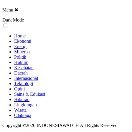
Menu
✖
Dark Mode
Home
Ekonomi
Energi
Minerba
Politik
Hukum
Kesehatan
Daerah
Internasional
Teknologi
Opini
Sains & Edukasi
Hiburan
Lingkungan
Wisata
Olahraga
Copyright ©2026 INDONESIAWATCH All Rights Reserved