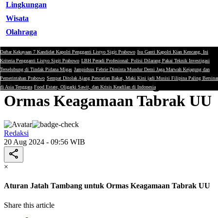
Lingkungan
Wisata
Olahraga
Daftar Kekayaan 7 Kandidat Kapolri Pengganti Listyo Sigit Prabowo
Isu Ganti Kapolri Kian Kencang, Ini
Hukum
Kriteria Pengganti Listyo Sigit Prabowo
LBH Peradi Profesional: Polisi Dilarang Pakai Teknik Investigasi
Terselubung di Tindak Pidana Migas
Jampidsus Febrie Diminta Mundur Demi Jaga Marwah Kejagung dan
Aturan Jatah Tambang untuk
Pemerintahan Prabowo
Sempat Ditolak Ajang Pencarian Bakat, Maki Kini jadi Musisi Filipina Paling Bersina
di Asia Tenggara
Food Estate, Oligarki Sawit, dan Krisis Keadilan di Indonesia
Ormas Keagamaan Tabrak UU
Redaksi
20 Aug 2024 - 09:56 WIB
×
Aturan Jatah Tambang untuk Ormas Keagamaan Tabrak UU
Share this article