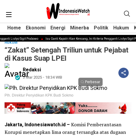
Home
Home
Ekonomi
Ekonomi
Energi
Energi
Minerba
Minerba
Politik
Politik
Hukum
Hukum
ganti Listyo Sigit Prabowo
Isu Ganti Kapolri Kian Kencang, Ini Kriteria Pengganti Listyo Sigit Pr
HUKUM
“Zakat” Setengah Triliun untuk Pejabat
di Kasus Suap LPEI
Redaksi
3 Mar 2025 - 18:34 WIB
Perbesar
Plh. Direktur Penyidikan KPK Budi Sokmo
Jakarta, Indonesiawatch.id –
Komisi Pemberantasan
Korupsi menetapkan lima orang tersangka atas dugaan