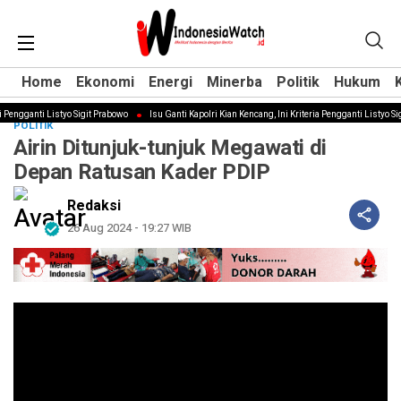
Home
Home
Ekonomi
Ekonomi
Energi
Energi
Minerba
Minerba
Politik
Politik
Hukum
Hukum
Pengganti Listyo Sigit Prabowo
Isu Ganti Kapolri Kian Kencang, Ini Kriteria Pengganti Listyo Sigi
POLITIK
Airin Ditunjuk-tunjuk Megawati di
Depan Ratusan Kader PDIP
Redaksi
26 Aug 2024 - 19:27 WIB