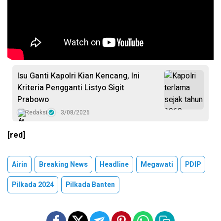
Isu Ganti Kapolri Kian Kencang, Ini
Kriteria Pengganti Listyo Sigit
Prabowo
Redaksi
3/08/2026
[red]
Airin
Breaking News
Headline
Megawati
PDIP
Pilkada 2024
Pilkada Banten