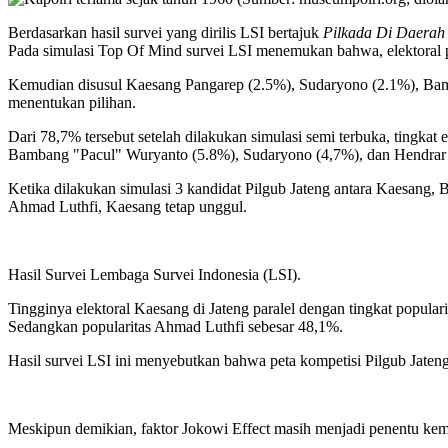
Berdasarkan hasil survei yang dirilis LSI bertajuk
Pilkada Di Daerah
Pada simulasi Top Of Mind survei LSI menemukan bahwa, elektoral pal
Kemudian disusul Kaesang Pangarep (2.5%), Sudaryono (2.1%), Bam
menentukan pilihan.
Dari 78,7% tersebut setelah dilakukan simulasi semi terbuka, tingkat
Bambang "Pacul" Wuryanto (5.8%), Sudaryono (4,7%), dan Hendrar 
Ketika dilakukan simulasi 3 kandidat Pilgub Jateng antara Kaesang,
Ahmad Luthfi, Kaesang tetap unggul.
Hasil Survei Lembaga Survei Indonesia (LSI).
Tingginya elektoral Kaesang di Jateng paralel dengan tingkat popular
Sedangkan popularitas Ahmad Luthfi sebesar 48,1%.
Hasil survei LSI ini menyebutkan bahwa peta kompetisi Pilgub Jaten
Meskipun demikian, faktor Jokowi Effect masih menjadi penentu keme