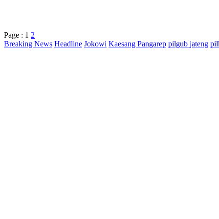
Page :
1
2
Breaking News
Headline
Jokowi
Kaesang Pangarep
pilgub jateng
pi