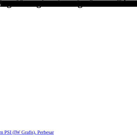
g di Pilgub Jateng
a
Perbesar