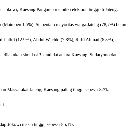
 Jokowi, Kaesang Pangarep memiliki elektoral tinggi di Jateng.
n (Maimoen 1.5%). Sementara mayoritas warga Jateng (78,7%) belum
hmad Luthfi (12.9%), Abdul Wachid (7.8%), Raffi Ahmad (6.8%),
ka dilakukan simulasi 3 kandidat antara Kaesang, Sudaryono dan
ahuan Masyarakat Jateng, Kaesang paling tinggi sebesar 82%.
li.
dap Jokowi masih tinggi, sebesar 85,1%.