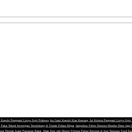
 Kapolri Pengganti Listyo Sigit Prabowo
Isu Ganti Kapolri Kian Kencang, Ini Kriteria Pengganti Listyo Sigi
g Pakai Teknik Investigasi Terselubung di Tindak Pidana Migas
Jampidsus Febrie Diminta Mundur Demi Jaga
pat Ditolak Ajang Pencarian Bakat, Maki Kini jadi Musisi Filipina Paling Bersinar di Asia Tenggara
Food Esta