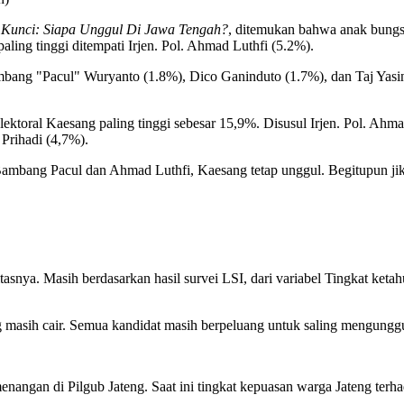
 Kunci: Siapa Unggul Di Jawa Tengah?
, ditemukan bahwa anak bungsu
ing tinggi ditempati Irjen. Pol. Ahmad Luthfi (5.2%).
bang "Pacul" Wuryanto (1.8%), Dico Ganinduto (1.7%), dan Taj Yasi
 elektoral Kaesang paling tinggi sebesar 15,9%. Disusul Irjen. Pol. A
Prihadi (4,7%).
 Bambang Pacul dan Ahmad Luthfi, Kaesang tetap unggul. Begitupun ji
itasnya. Masih berdasarkan hasil survei LSI, dari variabel Tingkat ket
g masih cair. Semua kandidat masih berpeluang untuk saling mengunggu
nangan di Pilgub Jateng. Saat ini tingkat kepuasan warga Jateng terha