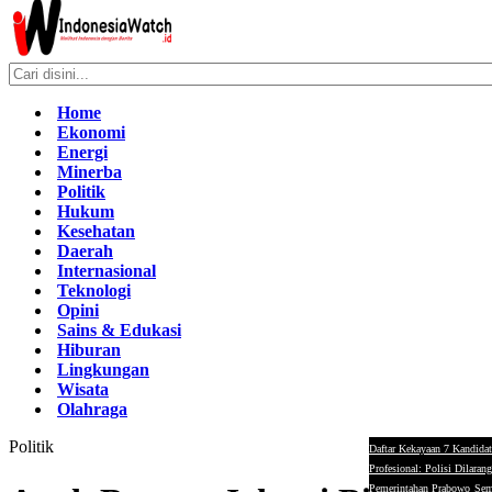
Home
Ekonomi
Energi
Minerba
Politik
Hukum
Kesehatan
Daerah
Internasional
Teknologi
Opini
Sains & Edukasi
Hiburan
Lingkungan
Wisata
Olahraga
Politik
Daftar Kekayaan 7 Kandidat
Profesional: Polisi Dilaran
Pemerintahan Prabowo
Sem