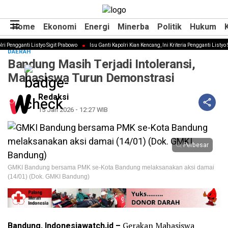
Home
Home
Ekonomi
Ekonomi
Energi
Energi
Minerba
Minerba
Politik
Politik
Hukum
Hukum
 Pengganti Listyo Sigit Prabowo
Isu Ganti Kapolri Kian Kencang, Ini Kriteria Pengganti Listyo Si
DAERAH
Bandung Masih Terjadi Intoleransi,
Mahasiswa Turun Demonstrasi
Redaksi
15 Jan 2026 - 12:27 WIB
Perbesar
GMKI Bandung bersama PMK se-Kota Bandung melaksanakan aksi damai
(14/01) (Dok. GMKI Bandung)
Bandung, Indonesiawatch.id –
Gerakan Mahasiswa