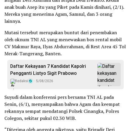
Brigadir Deri Andriani dan Bripka Dedi Irwanto. Kedua
anak buah Asep itu yang Piket pada Kamis dinihari, (‎2/1).
Mereka yang menerima Agam, Samsul, dan 3 orang
lainnya.
Mutasi tersebut merupakan buntut dari penembakan
oleh oknum TNI AL yang menewaskan bos rental mobil
CV‎ Makmur Raya,‎ Ilyas Abdurrahman, di Rest Area 45 Tol
Merak-Tangerang, Banten.
Daftar Kekayaan 7 Kandidat Kapolri
Pengganti Listyo Sigit Prabowo
Redaksi
5/08/2026
Suyudi dalam konferensi pers bersama TNI AL pada
Senin, (6/1), menyampaikan bahwa Agam dan keempat
rekannya sempat mendatangi Polsek Cinangka, Polres
Colegon, sekitar pukul 02.30 WIB.
“Diterima oleh anggota piketnya, yaitu Brigadir Deri