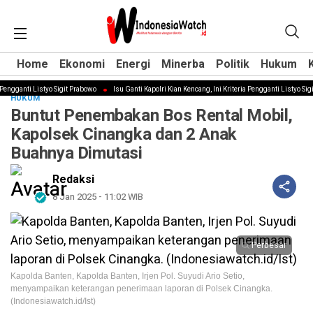
Home
Home
Ekonomi
Ekonomi
Energi
Energi
Minerba
Minerba
Politik
Politik
Hukum
Hukum
gganti Listyo Sigit Prabowo
Isu Ganti Kapolri Kian Kencang, Ini Kriteria Pengganti Listyo Sigit 
HUKUM
‎Buntut Penembakan Bos Rental Mobil,
Kapolsek Cinangka dan 2 Anak
Buahnya Dimutasi
Redaksi
8 Jan 2025 - 11:02 WIB
Perbesar
Kapolda Banten, Kapolda Banten, ‎Irjen Pol. Suyudi Ario Setio,
menyampaikan keterangan penerimaan laporan di Polsek Cinangka.
(Indonesiawatch.id/Ist)