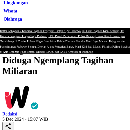
Lingkungan
Wisata
Olahraga
Daftar Kekayaan 7 Kandidat Kapolri Pengganti Listyo Sigit Prabowo
Isu Ganti Kapolri Kian Kencang, Ini
Minerba
Kriteria Pengganti Listyo Sigit Prabowo
LBH Peradi Profesional: Polisi Dilarang Pakai Teknik Investigasi
Terselubung di Tindak Pidana Migas
Jampidsus Febrie Diminta Mundur Demi Jaga Marwah Kejagung dan
Freeport Disomasi Vendor,
Pemerintahan Prabowo
Sempat Ditolak Ajang Pencarian Bakat, Maki Kini jadi Musisi Filipina Paling Bersina
di Asia Tenggara
Food Estate, Oligarki Sawit, dan Krisis Keadilan di Indonesia
Diduga Ngemplang Tagihan
Miliaran
Redaksi
5 Dec 2024 - 15:07 WIB