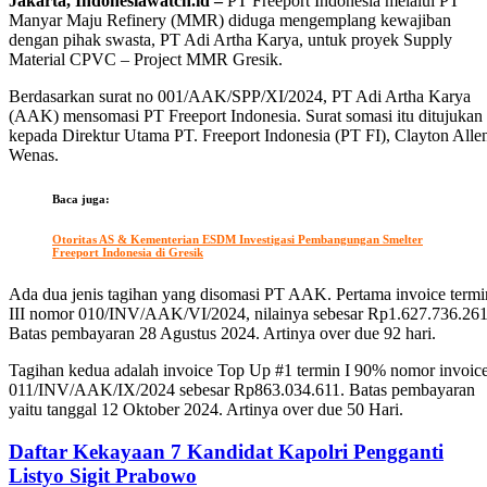
Jakarta, Indonesiawatch.id –
PT Freeport Indonesia melalui PT
Manyar Maju Refinery (MMR) diduga mengemplang kewajiban
dengan pihak swasta, PT Adi Artha Karya, untuk proyek Supply
Material CPVC – Project MMR Gresik.
Berdasarkan surat no 001/AAK/SPP/XI/2024, PT Adi Artha Karya
(AAK) mensomasi PT Freeport Indonesia. Surat somasi itu ditujukan
kepada Direktur Utama PT. Freeport Indonesia (PT FI), Clayton Alle
Wenas.
Baca juga:
Otoritas AS & Kementerian ESDM Investigasi Pembangungan Smelter
Freeport Indonesia di Gresik
Ada dua jenis tagihan yang disomasi PT AAK. Pertama invoice termi
III nomor 010/INV/AAK/VI/2024, nilainya sebesar Rp1.627.736.261
Batas pembayaran 28 Agustus 2024. Artinya over due 92 hari.
Tagihan kedua adalah invoice Top Up #1 termin I 90% nomor invoic
011/INV/AAK/IX/2024 sebesar Rp863.034.611. Batas pembayaran
yaitu tanggal 12 Oktober 2024. Artinya over due 50 Hari.
Daftar Kekayaan 7 Kandidat Kapolri Pengganti
Listyo Sigit Prabowo