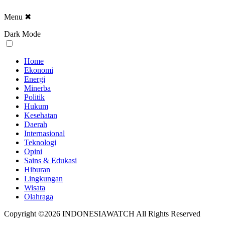
Menu
✖
Dark Mode
Home
Ekonomi
Energi
Minerba
Politik
Hukum
Kesehatan
Daerah
Internasional
Teknologi
Opini
Sains & Edukasi
Hiburan
Lingkungan
Wisata
Olahraga
Copyright ©2026 INDONESIAWATCH All Rights Reserved