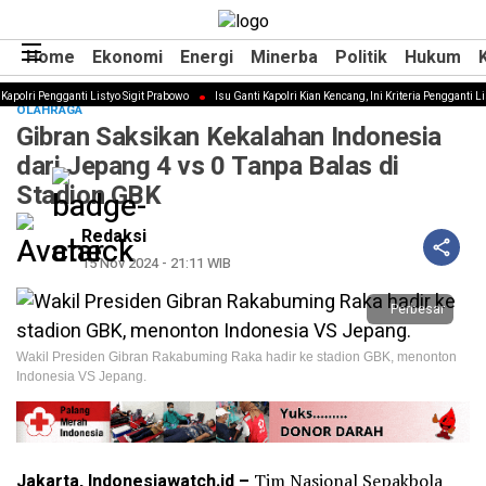
Home
Home
Ekonomi
Ekonomi
Energi
Energi
Minerba
Minerba
Politik
Politik
Hukum
Hukum
polri Pengganti Listyo Sigit Prabowo
Isu Ganti Kapolri Kian Kencang, Ini Kriteria Pengganti List
OLAHRAGA
Gibran Saksikan Kekalahan Indonesia
dari Jepang 4 vs 0 Tanpa Balas di
Stadion GBK
Redaksi
15 Nov 2024 - 21:11 WIB
Perbesar
Wakil Presiden Gibran Rakabuming Raka hadir ke stadion GBK, menonton
Indonesia VS Jepang.
Jakarta, Indonesiawatch.id –
Tim Nasional Sepakbola