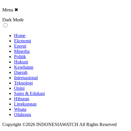
Menu
✖
Dark Mode
Home
Ekonomi
Energi
Minerba
Politik
Hukum
Kesehatan
Daerah
Internasional
Teknologi
Opini
Sains & Edukasi
Hiburan
Lingkungan
Wisata
Olahraga
Copyright ©2026 INDONESIAWATCH All Rights Reserved