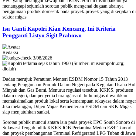
EPC yang melanggar kewajiban TKDN. Hal ini disampaikannya
menanggapi sejumlah sorotan publik mengenai dugaan abainya
penggunaan produk domestik pada proyek-proyek yang dikerjakan di
sektor migas.
Isu Ganti Kapolri Kian Kencang, Ini Kriteria
Pengganti Listyo Sigit Prabowo
Redaksi
3/08/2026
Dadan merujuk Peraturan Menteri ESDM Nomor 15 Tahun 2013
tentang Penggunaan Produk Dalam Negeri pada Kegiatan Usaha Hul
Minyak dan Gas Bumi. Menurut regulasi tersebut, KKKS, produsen
dalam negeri, dan penyedia barang/jasa di hulu migas diwajibkan
memaksimalkan produk lokal serta kemampuan rekayasa dalam neger
Jika melanggar, Ditjen Migas Kementerian ESDM dan SKK Migas
siap menjatuhkan sanksi.
Sorotan publik muncul antara lain pada proyek EPC South Sonoro di
Sulawesi Tengah milik KKKS JOB Pertamina Medco E&P Tomori
dan proyek pembangunan Terminal Refrigerated LPG Tuban di Jawa