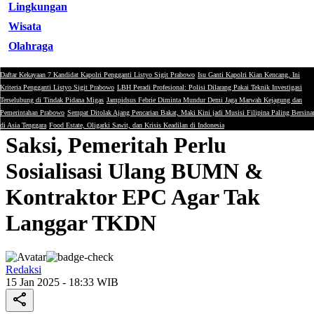
Lingkungan
Wisata
Olahraga
Daftar Kekayaan 7 Kandidat Kapolri Pengganti Listyo Sigit Prabowo
Isu Ganti Kapolri Kian Kencang, Ini
Ekonomi
Kriteria Pengganti Listyo Sigit Prabowo
LBH Peradi Profesional: Polisi Dilarang Pakai Teknik Investigasi
Terselubung di Tindak Pidana Migas
Jampidsus Febrie Diminta Mundur Demi Jaga Marwah Kejagung dan
HIPPDA: Selain Ancaman
Pemerintahan Prabowo
Sempat Ditolak Ajang Pencarian Bakat, Maki Kini jadi Musisi Filipina Paling Bersina
di Asia Tenggara
Food Estate, Oligarki Sawit, dan Krisis Keadilan di Indonesia
Saksi, Pemeritah Perlu
Sosialisasi Ulang BUMN &
Kontraktor EPC Agar Tak
Langgar TKDN
Redaksi
15 Jan 2025 - 18:33 WIB