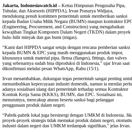
Jakarta, Indonesiawatch.id –
Ketua Himpunan Pengusaha Pipa,
Tubular, dan Aksesoris (HIPPDA), Irvan Prasurya Widjaya,
mendukung penuh komitmen pemerintah untuk memberikan sanksi
kepada Badan Usaha Milik Negara (BUMN) maupun kontraktor EP
(Engineering, Procurement, and Construction) yang mengabaikan
kewajiban Tingkat Komponen Dalam Negeri (TKDN) dalam proyek
hulu–hilir minyak dan gas bumi (migas).
“Kami dari HIPPDA sangat setuju dengan rencana pemberian sanksi
kepada BUMN & EPC yang masih menggunakan produk impor,
khususnya untuk material pipa, flensa (flanges), fittings, dan valves
yang sebenarnya sudah bisa diproduksi di Indonesia,” ujar Irvan saat
dikonfirmasi melalui pesan WhatsApp, Rabu (15/1).
Irvan menambahkan, dukungan tegas pemerintah sangat penting untu
menumbuhkan kepercayaan industri domestik, namun ia menilai perl
adanya sosialisasi ulang dari pemerintah terhadap semua Kontraktor
Kontrak Kerja Sama (KKKS), BUMN, dan EPC. Sosialisasi ini,
menurutnya, mencakup aturan beserta sanksi bagi pelanggar
penggunaan produk dalam negeri.
“Pabrik-pabrik lokal juga bersinergi dengan UMKM di Indonesia. Jik
proyek-proyek strategis tidak memakai produk dalam negeri, otomatis
industri dalam negeri dan UMKM terdampak signifikan,” jelas Irvan.