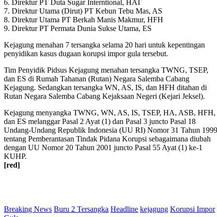
6. Direktur PT Duta Sugar Interntional, HAT
7. Direktur Utama (Dirut) PT Kebun Tebu Mas, AS
8. Direktur Utama PT Berkah Manis Makmur,‎ HFH
9. Direktur PT Permata Dunia Sukse Utama, ES‎
‎‎Kejagung menahan 7 tersangka selama 20 hari untuk kepentingan
penyidikan kasus dugaan korupsi impor gula tersebut.
Tim Penyidik Pidsus Kejagung menahan tersangka TWNG, TSEP,
dan ES di Rumah Tahanan (Rutan) Negara Salemba Cabang
Kejagung. Sedangkan tersangka WN, AS, IS, dan HFH ditahan di
Rutan Negara Salemba Cabang Kejaksaan Negeri (Kejari Jeksel).
Kejagung menyangka TWNG, WN, AS, IS, TSEP, HA, ASB, HFH,
dan ES melanggar Pasal 2 Ayat (1) dan Pasal 3 juncto Pasal 18
Undang-Undang Republik Indonesia (UU RI) Nomor 31 Tahun 199
tentang Pemberantasan Tindak Pidana Korupsi sebagaimana diubah
dengan UU Nomor 20 Tahun 2001 juncto Pasal 55 Ayat (1) ke-1
KUHP.
[red]
Breaking News
Buru 2 Tersangka
Headline
kejagung
Korupsi Impor