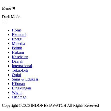
Menu
✖
Dark Mode
Home
Ekonomi
Energi
Minerba
Politik
Hukum
Kesehatan
Daerah
Internasional
Teknologi
Opini
Sains & Edukasi
Hiburan
Lingkungan
Wisata
Olahraga
Copyright ©2026 INDONESIAWATCH All Rights Reserved