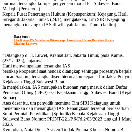
buronan tersangka korupsi penyertaan modal PT Sulawesi Barat
Malaqbi (Perseroda).
Kepala Pusat Penerangan Hukum (Kapuspenkum) Kejagung, Harli
Siregar di Jakarta‎, Jumat, (24/1), mengatakan, Tim SIRI Kejagung
menangkap tersangka IAS di willayah Jakarta Timur (Jaktim).
Baca juga:
Eks Ketua PN Surabaya Ditangkap, Jampidsus Harus Bongkar Kasus
Markus Lainnya
“Ditangkap di Jl. Luwet, Kramat Jati, Jakarta Timur, pada Kamis,
(23/1/2025),” ujarnya.
Harli menyampaikan, tersangka IAS
bersikap kooperatif saat hendak ditangkap sehingga prosesnya berjala
lancar. Saat ini, tersangka diserahterimakan kepada Tim Jaksa Penyid
Kejaksaan Tinggi Sulawesi Barat.
Ia menjelaskan, IAS merupakan buronan yang ‎masuk dalam Daftar
Pencarian Orang (DPO) asal Kejaksaan Tinggi Sulawesi Barat (Kejat
Sulbar).
Atas dasar itu, tim penyidik meminta Tim SIRI Kejagung untuk
menemukan dan menangkap IAS. Penangkaan tersebut berdasarkan
‎‎Surat Perintah Penyidikan (Sprindik) Kepala Kejaksaan Tinggi
Sulawesi Barat Nomor: PRINT-221/P.6/Fd.2/03/2023 tanggal 1 Mare
2023.
Kemudian,‎ ‎Nota Dinas Asisten Tindak Pidana Khusus Nomor: B-