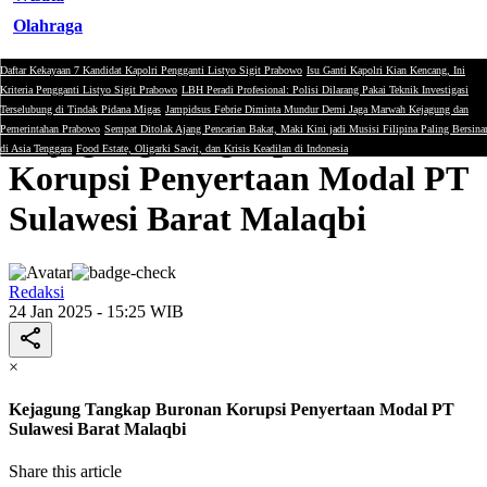
Olahraga
Daftar Kekayaan 7 Kandidat Kapolri Pengganti Listyo Sigit Prabowo
Isu Ganti Kapolri Kian Kencang, Ini
Hukum
Kriteria Pengganti Listyo Sigit Prabowo
LBH Peradi Profesional: Polisi Dilarang Pakai Teknik Investigasi
Terselubung di Tindak Pidana Migas
Jampidsus Febrie Diminta Mundur Demi Jaga Marwah Kejagung dan
Kejagung Tangkap Buronan
Pemerintahan Prabowo
Sempat Ditolak Ajang Pencarian Bakat, Maki Kini jadi Musisi Filipina Paling Bersina
di Asia Tenggara
Food Estate, Oligarki Sawit, dan Krisis Keadilan di Indonesia
Korupsi Penyertaan Modal PT
Sulawesi Barat Malaqbi
Redaksi
24 Jan 2025 - 15:25 WIB
×
Kejagung Tangkap Buronan Korupsi Penyertaan Modal PT
Sulawesi Barat Malaqbi
Share this article