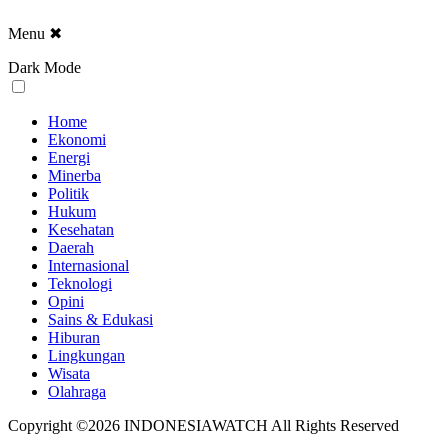
Menu
✖
Dark Mode
Home
Ekonomi
Energi
Minerba
Politik
Hukum
Kesehatan
Daerah
Internasional
Teknologi
Opini
Sains & Edukasi
Hiburan
Lingkungan
Wisata
Olahraga
Copyright ©2026 INDONESIAWATCH All Rights Reserved