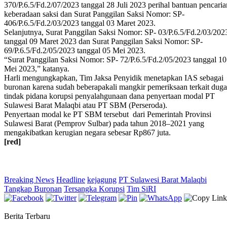
370/P.6.5/Fd.2/07/2023 tanggal 28 Juli 2023 perihal bantuan pencaria
keberadaan saksi dan Surat Panggilan Saksi Nomor: SP-
406/P.6.5/Fd.2/03/2023 tanggal 03 Maret 2023.
‎Selanjutnya, ‎Surat Panggilan Saksi Nomor: SP- 03/P.6.5/Fd.2/03/202
tanggal 09 Maret 2023 dan Surat Panggilan Saksi Nomor: SP-
69/P.6.5/Fd.2/05/2023 tanggal 05 Mei 2023.
“Surat Panggilan Saksi Nomor: SP- 72/P.6.5/Fd.2/05/2023 tanggal 10
Mei 2023,” katanya.
Harli mengungkapkan, Tim Jaksa Penyidik menetapkan IAS sebagai
buronan karena sudah beberapakali mangkir pemeriksaan terkait dug
tindak pidana korupsi penyalahgunaan dana penyertaan modal PT
Sulawesi Barat Malaqbi atau PT SBM (Perseroda).
Penyertaan modal ke PT SBM tersebut dari Pemerintah Provinsi
Sulawesi Barat (Pemprov Sulbar) pada tahun 2018–2021 yang
mengakibatkan kerugian negara sebesar Rp867 juta.
[red]
Breaking News
Headline
kejagung
PT Sulawesi Barat Malaqbi
Tangkap Buronan
Tersangka Korupsi
Tim SiRI
Berita Terbaru