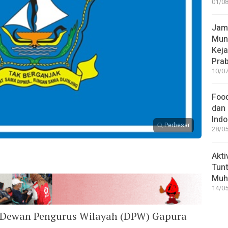
01/08
Jamp
Mun
Kej
Pra
10/07
Food
dan 
Indo
Perbesar
28/05
Akti
Tunt
Muh
14/05
Dewan Pengurus Wilayah (DPW) Gapura