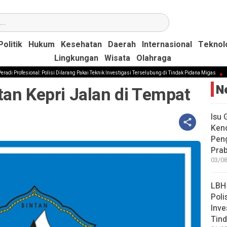
Politik
Politik
Hukum
Hukum
Kesehatan
Kesehatan
Daerah
Daerah
Internasional
Internasional
Teknol
Teknol
Lingkungan
Lingkungan
Wisata
Wisata
Olahraga
Olahraga
esional: Polisi Dilarang Pakai Teknik Investigasi Terselubung di Tindak Pidana Migas
Jampidsu
N
an Kepri Jalan di Tempat
Isu 
Kenc
Peng
Pra
03/08
LBH 
Poli
Inve
Tind