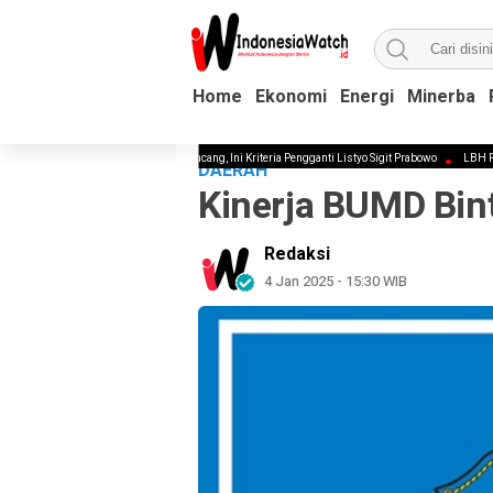
Home
Home
Ekonomi
Ekonomi
Energi
Energi
Minerba
Minerba
Isu Ganti Kapolri Kian Kencang, Ini Kriteria Pengganti Listyo Sigit Prabowo
LBH Peradi Prof
DAERAH
Kinerja BUMD Bint
Redaksi
4 Jan 2025 - 15:30 WIB