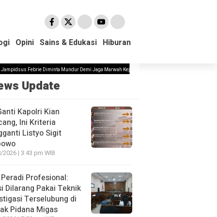
ogi
ogi
Opini
Opini
Sains & Edukasi
Sains & Edukasi
Hiburan
Hiburan
s Febrie Diminta Mundur Demi Jaga Marwah Kejagung dan Pemerintahan Prabowo
Sempat Dit
ews Update
Ganti Kapolri Kian
ang, Ini Kriteria
ganti Listyo Sigit
bowo
/2026 | 3:43 pm WIB
Peradi Profesional:
si Dilarang Pakai Teknik
stigasi Terselubung di
ak Pidana Migas