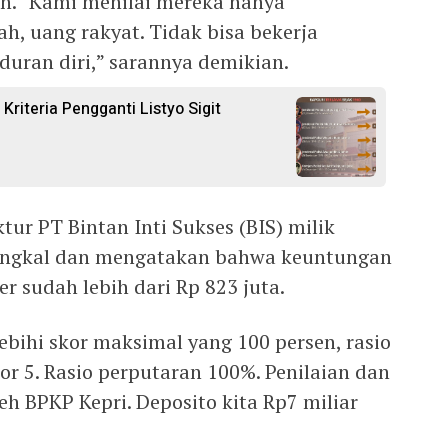
an. “Kami menilai mereka hanya
h, uang rakyat. Tidak bisa bekerja
duran diri,” sarannya demikian.
 Kriteria Pengganti Listyo Sigit
tur PT Bintan Inti Sukses (BIS) milik
angkal dan mengatakan bahwa keuntungan
 sudah lebih dari Rp 823 juta.
bihi skor maksimal yang 100 persen, rasio
kor 5. Rasio perputaran 100%. Penilaian dan
leh BPKP Kepri. Deposito kita Rp7 miliar