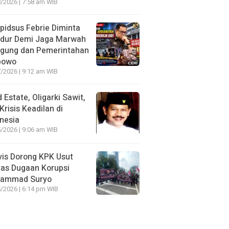
/2026 | 7:58 am WIB
idsus Febrie Diminta
dur Demi Jaga Marwah
agung dan Pemerintahan
bowo
/2026 | 9:12 am WIB
 Estate, Oligarki Sawit,
Krisis Keadilan di
nesia
/2026 | 9:06 am WIB
vis Dorong KPK Usut
as Dugaan Korupsi
ammad Suryo
/2026 | 6:14 pm WIB