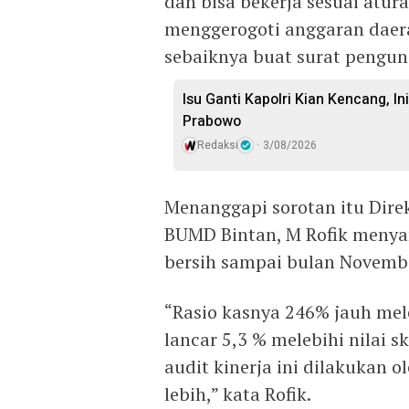
dan bisa bekerja sesuai atur
menggerogoti anggaran daera
sebaiknya buat surat pengun
Isu Ganti Kapolri Kian Kencang, Ini
Prabowo
Redaksi
3/08/2026
Menanggapi sorotan itu Direk
BUMD Bintan, M Rofik meny
bersih sampai bulan November
“Rasio kasnya 246% jauh mele
lancar 5,3 % melebihi nilai s
audit kinerja ini dilakukan o
lebih,” kata Rofik.