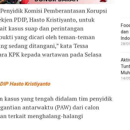
‎ Penyidik Komisi Pemberantasan Korupsi
jen PDIP, Hasto Kristiyanto, untuk
Food
ait kasus suap dan perintangan
dan 
bukti yang dicari oleh teman-teman
Indo
28/05
ang sedang ditangani,” kata Tessa
cara KPK kepada wartawan pada Selasa
Akti
Tunt
Muh
14/05
IP Hasto Kristiyanto
 kasus yang tengah didalam tim penyidik
gantian antarwaktu (PAW) dari calon
an terkait menghalang-halangi