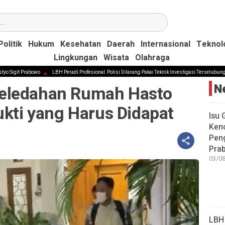
Politik
Politik
Hukum
Hukum
Kesehatan
Kesehatan
Daerah
Daerah
Internasional
Internasional
Teknol
Teknol
Lingkungan
Lingkungan
Wisata
Wisata
Olahraga
Olahraga
abowo
LBH Peradi Profesional: Polisi Dilarang Pakai Teknik Investigasi Terselubung di Tindak P
N
eledahan Rumah Hasto
Bukti yang Harus Didapat
Isu 
Kenc
Peng
Pra
03/08
LBH 