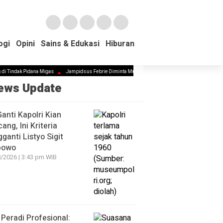
ogi
ogi
Opini
Opini
Sains & Edukasi
Sains & Edukasi
Hiburan
Hiburan
idana Migas
Jampidsus Febrie Diminta Mundur Demi Jaga Marwah Kejagung dan Pemerintaha
ews Update
Ganti Kapolri Kian
ang, Ini Kriteria
ganti Listyo Sigit
bowo
/2026 | 3:43 pm WIB
Peradi Profesional: