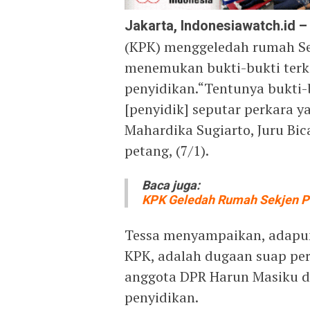
Jakarta, Indonesiawatch.id –
(KPK) menggeledah rumah Sek
menemukan bukti-bukti terk
penyidikan.“Tentunya bukti-
[penyidik] seputar perkara y
Mahardika Sugiarto, Juru Bi
petang, (7/1).
Baca juga:
KPK Geledah Rumah Sekjen PD
Tessa menyampaikan, adapun
KPK, adalah dugaan suap per
anggota DPR Harun Masiku d
penyidikan.