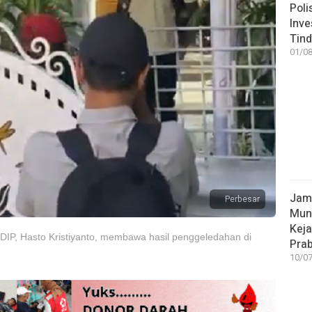
Poli
Inve
Tind
01/08
Jamp
Perbesar
Mun
Kej
DIP, Hasto Kristiyanto, membawa hasil penggeledahan di
Pra
10/07