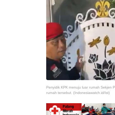
Penyidik KPK menuju luar rumah Sekjen P
rumah tersebut. (Indonesiawatch.id/Ist)