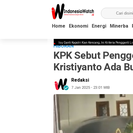
Home
Home
Ekonomi
Ekonomi
Energi
Energi
Minerba
Minerba
anti Listyo Sigit Prabowo
Isu Ganti Kapolri Kian Kencang, Ini Kriteria Pengganti Listyo Sigit Pr
HIBURAN
KPK Sebut Pengg
‎Kristiyanto Ada 
Redaksi
7 Jan 2025 - 23:01 WIB