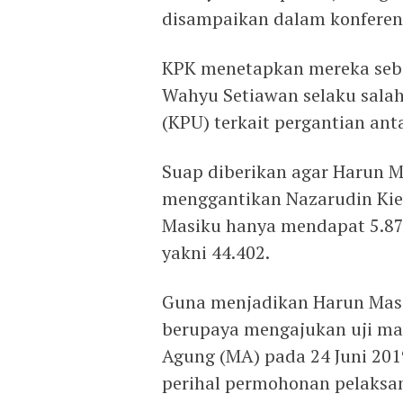
disampaikan dalam konferens
KPK menetapkan mereka seba
Wahyu Setiawan selaku sala
(KPU) terkait ‎pergantian an
Suap diberikan agar Harun 
menggantikan Nazarudin Kie
Masiku hanya mendapat 5.878
yakni 44.402.
Guna menjadikan Harun Masi
berupaya mengajukan uji mat
Agung (MA) pada 24 Juni 20
perihal permohonan pelaksan