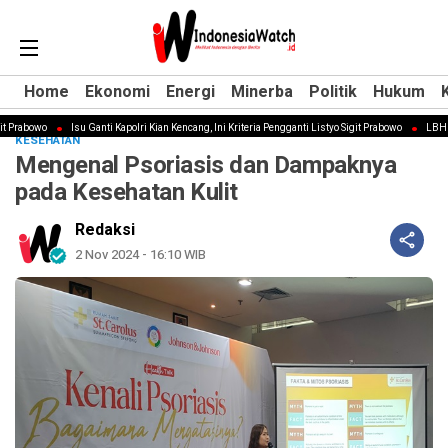
Home
Home
Ekonomi
Ekonomi
Energi
Energi
Minerba
Minerba
Politik
Politik
Hukum
Hukum
Prabowo
Isu Ganti Kapolri Kian Kencang, Ini Kriteria Pengganti Listyo Sigit Prabowo
LBH Pera
KESEHATAN
Mengenal Psoriasis dan Dampaknya
pada Kesehatan Kulit
Redaksi
2 Nov 2024 - 16:10 WIB