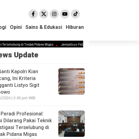
ogi
ogi
Opini
Opini
Sains & Edukasi
Sains & Edukasi
Hiburan
Hiburan
ung di Tindak Pidana Migas
Jampidsus Febrie Diminta Mundur Demi Jaga Marwah Kejagung da
ews Update
Ganti Kapolri Kian
ang, Ini Kriteria
ganti Listyo Sigit
bowo
/2026 | 3:43 pm WIB
Peradi Profesional:
si Dilarang Pakai Teknik
stigasi Terselubung di
ak Pidana Migas