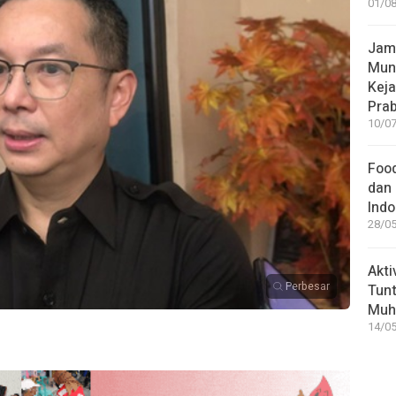
01/08
Jamp
Mun
Kej
Pra
10/07
Food
dan 
Indo
28/05
Akti
Perbesar
Tunt
Muh
14/05