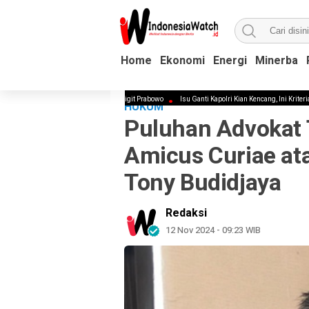
Home
Home
Ekonomi
Ekonomi
Energi
Energi
Minerba
Minerba
t Kapolri Pengganti Listyo Sigit Prabowo
Isu Ganti Kapolri Kian Kencang, Ini Kriteria Pengganti 
HUKUM
Puluhan Advokat 
Amicus Curiae ata
Tony Budidjaya
Redaksi
12 Nov 2024 - 09:23 WIB