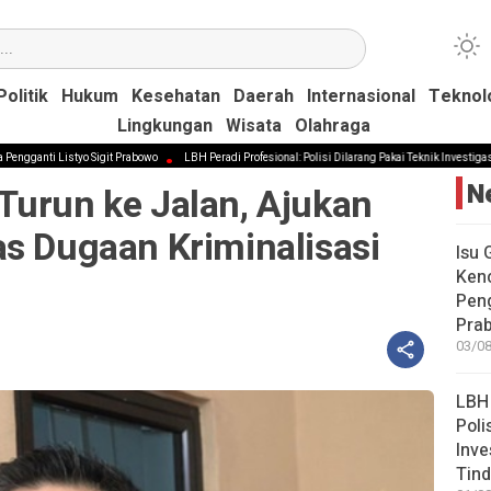
Politik
Politik
Hukum
Hukum
Kesehatan
Kesehatan
Daerah
Daerah
Internasional
Internasional
Teknol
Teknol
Lingkungan
Lingkungan
Wisata
Wisata
Olahraga
Olahraga
Listyo Sigit Prabowo
LBH Peradi Profesional: Polisi Dilarang Pakai Teknik Investigasi Terselub
N
Turun ke Jalan, Ajukan
s Dugaan Kriminalisasi
Isu 
Kenc
Peng
Pra
03/08
LBH 
Poli
Inve
Tind