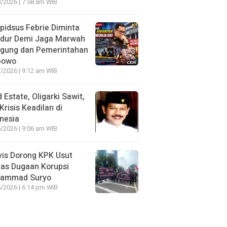
/2026 | 7:58 am WIB
idsus Febrie Diminta
dur Demi Jaga Marwah
agung dan Pemerintahan
bowo
/2026 | 9:12 am WIB
 Estate, Oligarki Sawit,
Krisis Keadilan di
nesia
/2026 | 9:06 am WIB
vis Dorong KPK Usut
as Dugaan Korupsi
ammad Suryo
/2026 | 6:14 pm WIB