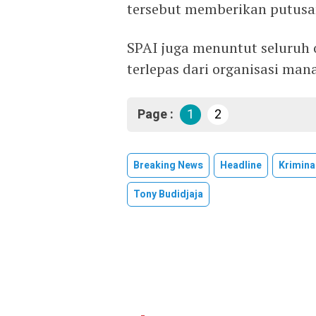
tersebut memberikan putusa
SPAI juga menuntut seluruh 
terlepas dari organisasi man
Page :
1
2
Breaking News
Headline
Krimina
Tony Budidjaja