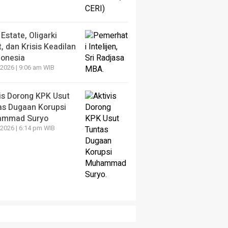
Estate, Oligarki
, dan Krisis Keadilan
donesia
2026 | 9:06 am WIB
vis Dorong KPK Usut
as Dugaan Korupsi
mmad Suryo
2026 | 6:14 pm WIB