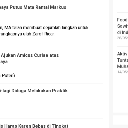
aya Putus Mata Rantai Markus
Food 
Sawit
di In
28/05/
Akti
 Ajukan Amicus Curiae atas
Tunt
jaya
Muha
14/05/
-lagi Diduga Melakukan Praktik
s Harap Karen Bebas di Tingkat