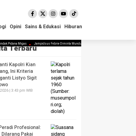
ogi
ogi
Opini
Opini
Sains & Edukasi
Sains & Edukasi
Hiburan
Hiburan
ak Pidana Migas
Jampidsus Febrie Diminta Mundur Demi Jaga Marwah Kejagung dan Pemerin
ita Terbaru
anti Kapolri Kian
ng, Ini Kriteria
anti Listyo Sigit
owo
2026 | 3:43 pm WIB
eradi Profesional:
i Dilarang Pakai