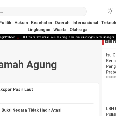
Politik
Politik
Hukum
Hukum
Kesehatan
Kesehatan
Daerah
Daerah
Internasional
Internasional
Teknol
Teknol
Lingkungan
Lingkungan
Wisata
Wisata
Olahraga
Olahraga
t Prabowo
LBH Peradi Profesional: Polisi Dilarang Pakai Teknik Investigasi Terselubung di Tind
Ber
Isu G
amah Agung
Kenca
Pengg
Prab
03/08/
Ekspor Pasir Laut
LBH P
ukti Negara Tidak Hadir Atasi
Polis