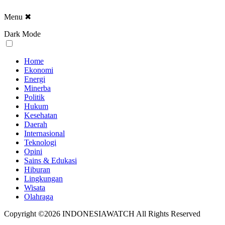
Menu
✖
Dark Mode
Home
Ekonomi
Energi
Minerba
Politik
Hukum
Kesehatan
Daerah
Internasional
Teknologi
Opini
Sains & Edukasi
Hiburan
Lingkungan
Wisata
Olahraga
Copyright ©2026 INDONESIAWATCH All Rights Reserved